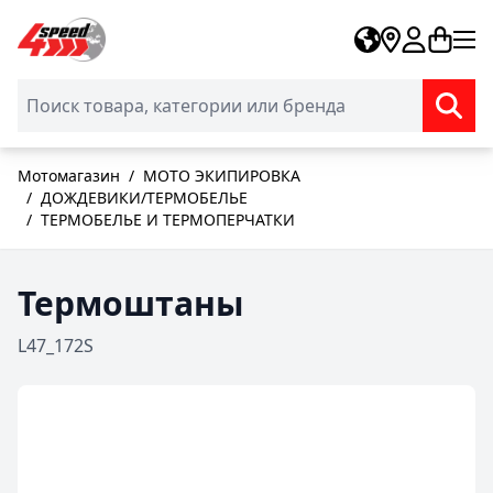
Skip to Content
Мотомагазин
/
МОТО ЭКИПИРОВКА
/
ДОЖДЕВИКИ/ТЕРМОБЕЛЬЕ
/
ТЕРМОБЕЛЬЕ И ТЕРМОПЕРЧАТКИ
Термоштаны
L47_172S