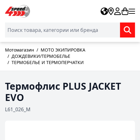
Skip to Content
Мотомагазин
/
МОТО ЭКИПИРОВКА
/
ДОЖДЕВИКИ/ТЕРМОБЕЛЬЕ
/
ТЕРМОБЕЛЬЕ И ТЕРМОПЕРЧАТКИ
Термофлис PLUS JACKET
EVO
L61_026_M