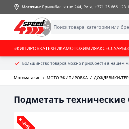
Skip to Content
Магазин:
Бривибас гатве 244, Рига,
+371 25 666 123
.
ЭКИПИРОВКА
ТЕХНИКА
МОТОХИМИЯ
АКСЕССУАРЫ
Большинство товаров можно приобрести в нашем м
Мотомагазин
/
МОТО ЭКИПИРОВКА
/
ДОЖДЕВИКИ/ТЕ
Подметать технические 
-20%