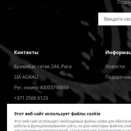
Подпи
Адрес электр
Контакты
Информа
Бривибас гатве 244, Рига
Новости
SIA AGRALI
Подарочны
Рег. номер 40003798858
+371 2566 6123
4speedlv@gmail.com
Этот веб-сайт использует файлы cookie
Этот веб-сайт использует необходимые файлы cookie для обеспе
работы и функционирования сайта, но для некоторых файлов cook
для сохранения предпочтений, статистики или маркетинговых це