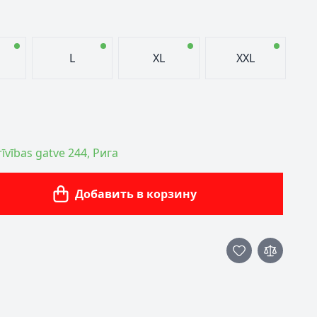
L
XL
XXL
īvības gatve 244, Рига
Добавить в корзину