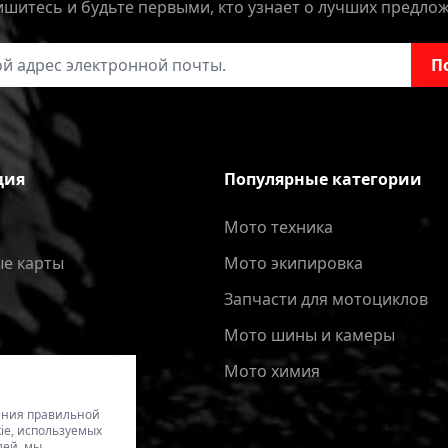
шитесь и будьте первыми, кто узнает о лучших предло
онной почты
П
ция
Популярные категории
Мото техника
е карты
Мото экипировка
Запчасти для мотоциклов
Мото шины и камеры
Мото химия
чения правильной
ie, используемых
лей, мы