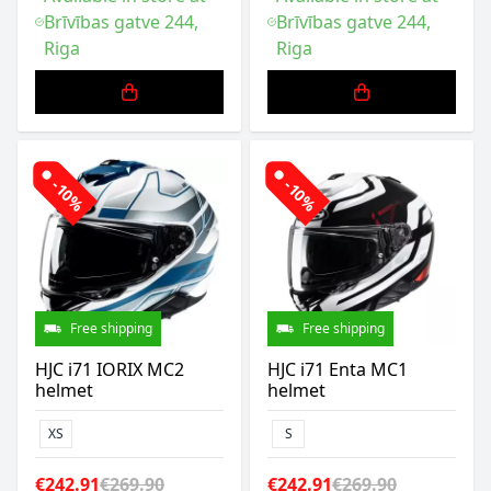
Brīvības gatve 244,
Brīvības gatve 244,
Riga
Riga
-10%
-10%
Free shipping
Free shipping
HJC i71 IORIX MC2
HJC i71 Enta MC1
helmet
helmet
XS
S
€242.91
€269.90
€242.91
€269.90