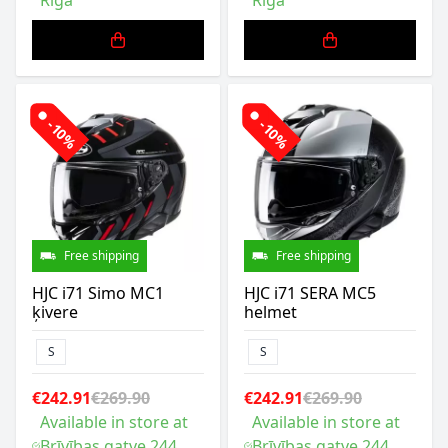
Riga
Riga
-10%
-10%
Free shipping
Free shipping
HJC i71 Simo MC1
HJC i71 SERA MC5
ķivere
helmet
S
S
€242.91
€269.90
€242.91
€269.90
Available in store at
Available in store at
Brīvības gatve 244,
Brīvības gatve 244,