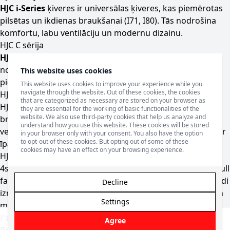
HJC i-Series
ķiveres ir universālas ķiveres, kas piemērotas
pilsētas un ikdienas braukšanai (I71, I80). Tās nodrošina
komfortu, labu ventilāciju un modernu dizainu.
HJC C sērija
HJC C-Series
ir pieejamāka cenu segmenta ķiveres, kas
nodrošina augstu drošības līmeni un komfortu par
This website uses cookies
pieejamāku cenu.
This website uses cookies to improve your experience while you
navigate through the website. Out of these cookies, the cookies
HJC motokrosa ķiveres
that are categorized as necessary are stored on your browser as
HJC piedāvā arī motokrosa ķiveres, kas paredzētas
they are essential for the working of basic functionalities of the
website. We also use third-party cookies that help us analyze and
braukšanai bezceļa apstākļos. Šīm ķiverēm ir efektīva
understand how you use this website. These cookies will be stored
ventilācija, viegla konstrukcija un plašs redzes lauks, kas ir
in your browser only with your consent. You also have the option
to opt-out of these cookies. But opting out of some of these
īpaši svarīgi MX un enduro braukšanā.
cookies may have an effect on your browsing experience.
HJC ķiveres 4speed veikalā
4speed veikalā pieejams plašs
HJC moto ķiveru
klāsts – full
face, modulārās, jet un motokrosa ķiveres. Pieejami dažādi
Decline
izmēri, krāsas un dizaini gan ikdienas motociklistiem, gan
Settings
motosporta entuziastiem.
Pasūti HJC ķiveri internetā vai apmeklē
4speed veikalu
Agree
Filter