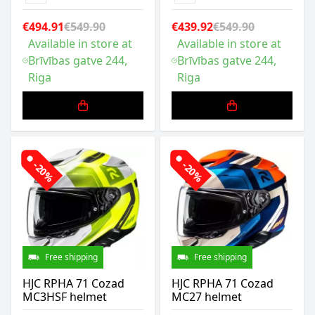
€494.91
€549.90
€439.92
€549.90
Available in store at
Available in store at
Brīvības gatve 244,
Brīvības gatve 244,
Riga
Riga
-20%
-20%
Free shipping
Free shipping
HJC RPHA 71 Cozad
HJC RPHA 71 Cozad
MC3HSF helmet
MC27 helmet