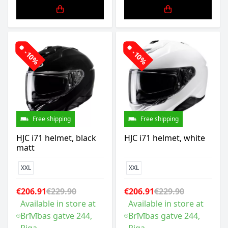
-10%
-10%
Free shipping
Free shipping
HJC i71 helmet, black
HJC i71 helmet, white
matt
XXL
XXL
€206.91
€229.90
€206.91
€229.90
Available in store at
Available in store at
Brīvības gatve 244,
Brīvības gatve 244,