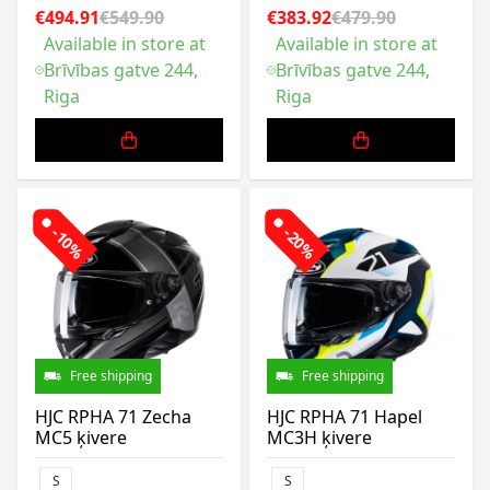
€494.91
€549.90
€383.92
€479.90
Available in store at
Available in store at
Brīvības gatve 244,
Brīvības gatve 244,
Riga
Riga
-10%
-20%
Free shipping
Free shipping
HJC RPHA 71 Zecha
HJC RPHA 71 Hapel
MC5 ķivere
MC3H ķivere
S
S