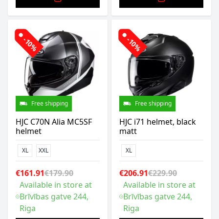
-10%
-10%
Free shipping
Free shipping
HJC C70N Alia MC5SF
HJC i71 helmet, black
helmet
matt
XL
XXL
XL
€161.91
€179.90
€206.91
€229.90
Available in store at
Available in store at
Brīvības gatve 244,
Brīvības gatve 244,
Riga
Riga