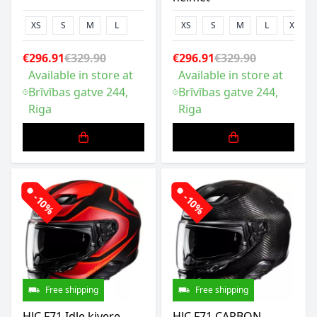
XS
S
M
L
XS
S
M
L
XL
€296.91
€329.90
€296.91
€329.90
Available in store at
Available in store at
Brīvības gatve 244,
Brīvības gatve 244,
Riga
Riga
-10%
-10%
Free shipping
Free shipping
HJC F71 Idle ķivere
HJC F71 CARBON