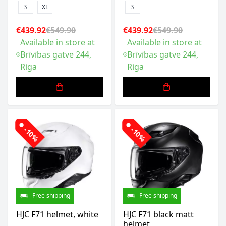
S
XL
S
€439.92
€549.90
€439.92
€549.90
Available in store at
Available in store at
Brīvības gatve 244,
Brīvības gatve 244,
Riga
Riga
-10%
-10%
Free shipping
Free shipping
HJC F71 helmet, white
HJC F71 black matt
helmet