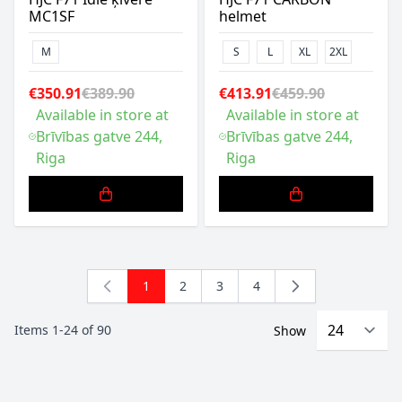
MC1SF
helmet
M
S
L
XL
2XL
€350.91
€389.90
€413.91
€459.90
Available in store at
Available in store at
Brīvības gatve 244,
Brīvības gatve 244,
Riga
Riga
1
2
3
4
You're currently reading page
Page
Page
Page
Items
1
-
24
of
90
Show