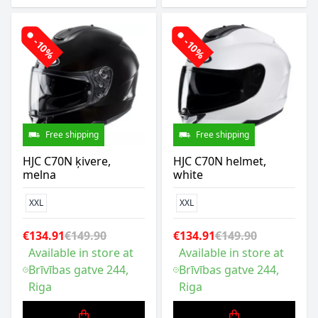
-10%
-10%
Free shipping
Free shipping
HJC C70N ķivere,
HJC C70N helmet,
melna
white
XXL
XXL
€134.91
€149.90
€134.91
€149.90
Available in store at
Available in store at
Brīvības gatve 244,
Brīvības gatve 244,
Riga
Riga