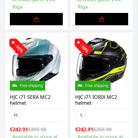
Riga
Riga
-10%
-10%
Free shipping
Free shipping
HJC i71 SERA MC2
HJC i71 IORIX MC2
helmet
helmet
XS
S
€242.91
€269.90
€242.91
€269.90
Available in store at
Available in store at