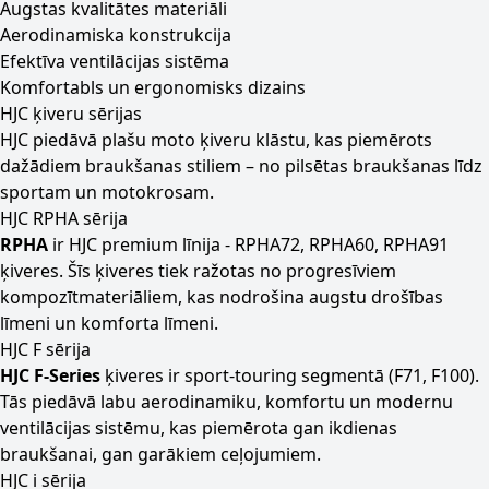
Augstas kvalitātes materiāli
Aerodinamiska konstrukcija
Efektīva ventilācijas sistēma
Komfortabls un ergonomisks dizains
HJC ķiveru sērijas
HJC piedāvā plašu moto ķiveru klāstu, kas piemērots
dažādiem braukšanas stiliem – no pilsētas braukšanas līdz
sportam un motokrosam.
HJC RPHA sērija
RPHA
ir HJC premium līnija - RPHA72, RPHA60, RPHA91
ķiveres. Šīs ķiveres tiek ražotas no progresīviem
kompozītmateriāliem, kas nodrošina augstu drošības
līmeni un komforta līmeni.
HJC F sērija
HJC F-Series
ķiveres ir sport-touring segmentā (F71, F100).
Tās piedāvā labu aerodinamiku, komfortu un modernu
ventilācijas sistēmu, kas piemērota gan ikdienas
braukšanai, gan garākiem ceļojumiem.
HJC i sērija