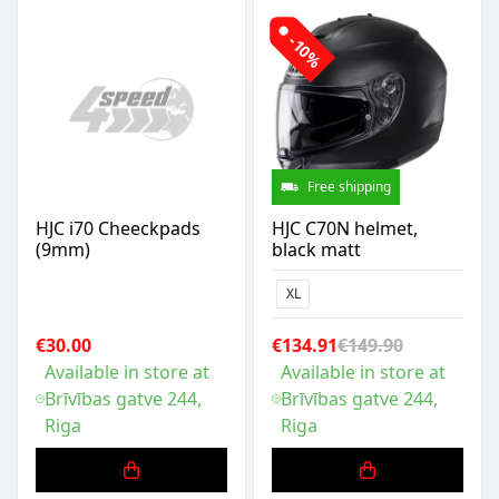
-10%
Free shipping
HJC i70 Cheeckpads
HJC C70N helmet,
(9mm)
black matt
XL
€30.00
€134.91
€149.90
Available in store at
Available in store at
Brīvības gatve 244,
Brīvības gatve 244,
Riga
Riga