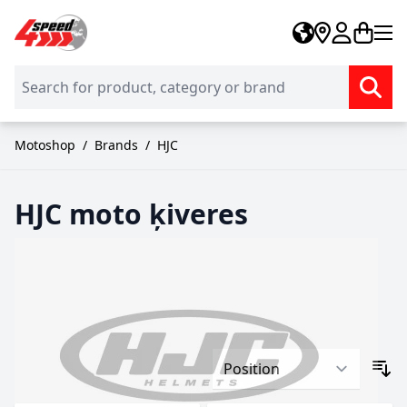
Skip to Content
Motoshop
/
Brands
/
HJC
HJC moto ķiveres