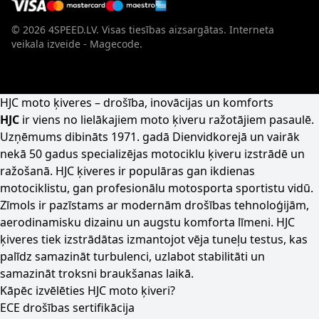
© 2026 4SPEED.LV. Visas tiesības aizsargātas.
Interneta
veikala izveide - Magecode
.
HJC moto ķiveres – drošība, inovācijas un komforts
HJC
ir viens no lielākajiem moto ķiveru ražotājiem pasaulē.
Uzņēmums dibināts 1971. gadā Dienvidkorejā un vairāk
nekā 50 gadus specializējas motociklu ķiveru izstrādē un
ražošanā. HJC ķiveres ir populāras gan ikdienas
motociklistu, gan profesionālu motosporta sportistu vidū.
Zīmols ir pazīstams ar modernām drošības tehnoloģijām,
aerodinamisku dizainu un augstu komforta līmeni. HJC
ķiveres tiek izstrādātas izmantojot vēja tuneļu testus, kas
palīdz samazināt turbulenci, uzlabot stabilitāti un
samazināt troksni braukšanas laikā.
Kāpēc izvēlēties HJC moto ķiveri?
ECE drošības sertifikācija