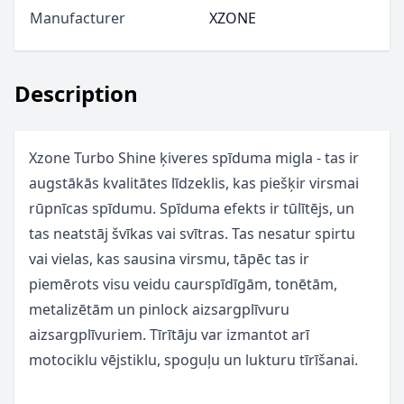
Manufacturer
XZONE
Description
Xzone Turbo Shine ķiveres spīduma migla - tas ir
augstākās kvalitātes līdzeklis, kas piešķir virsmai
rūpnīcas spīdumu. Spīduma efekts ir tūlītējs, un
tas neatstāj švīkas vai svītras. Tas nesatur spirtu
vai vielas, kas sausina virsmu, tāpēc tas ir
piemērots visu veidu caurspīdīgām, tonētām,
metalizētām un pinlock aizsargplīvuru
aizsargplīvuriem. Tīrītāju var izmantot arī
motociklu vējstiklu, spoguļu un lukturu tīrīšanai.