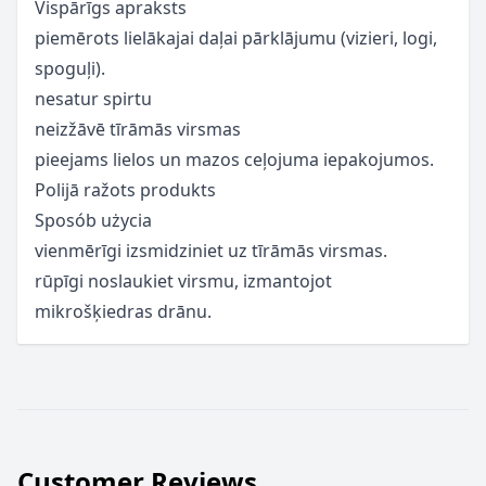
Vispārīgs apraksts
piemērots lielākajai daļai pārklājumu (vizieri, logi,
spoguļi).
nesatur spirtu
neizžāvē tīrāmās virsmas
pieejams lielos un mazos ceļojuma iepakojumos.
Polijā ražots produkts
Sposób użycia
vienmērīgi izsmidziniet uz tīrāmās virsmas.
rūpīgi noslaukiet virsmu, izmantojot
mikrošķiedras drānu.
Customer Reviews