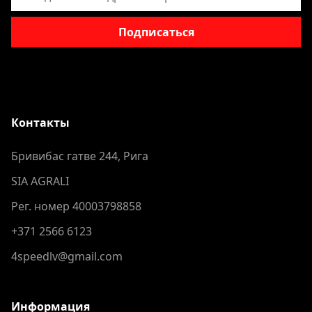
Подписаться
Контакты
Бривибас гатве 244, Рига
SIA AGRALI
Рег. номер 40003798858
+371 2566 6123
4speedlv@gmail.com
Информация