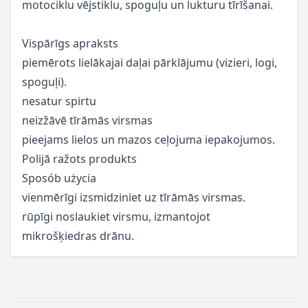
motociklu vējstiklu, spoguļu un lukturu tīrīšanai.
Vispārīgs apraksts
piemērots lielākajai daļai pārklājumu (vizieri, logi,
spoguļi).
nesatur spirtu
neizžāvē tīrāmās virsmas
pieejams lielos un mazos ceļojuma iepakojumos.
Polijā ražots produkts
Sposób użycia
vienmērīgi izsmidziniet uz tīrāmās virsmas.
rūpīgi noslaukiet virsmu, izmantojot
mikrošķiedras drānu.