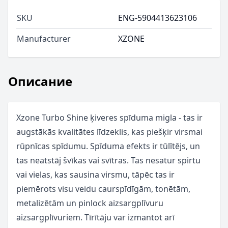
SKU
ENG-5904413623106
Manufacturer
XZONE
Описание
Xzone Turbo Shine ķiveres spīduma migla - tas ir
augstākās kvalitātes līdzeklis, kas piešķir virsmai
rūpnīcas spīdumu. Spīduma efekts ir tūlītējs, un
tas neatstāj švīkas vai svītras. Tas nesatur spirtu
vai vielas, kas sausina virsmu, tāpēc tas ir
piemērots visu veidu caurspīdīgām, tonētām,
metalizētām un pinlock aizsargplīvuru
aizsargplīvuriem. Tīrītāju var izmantot arī