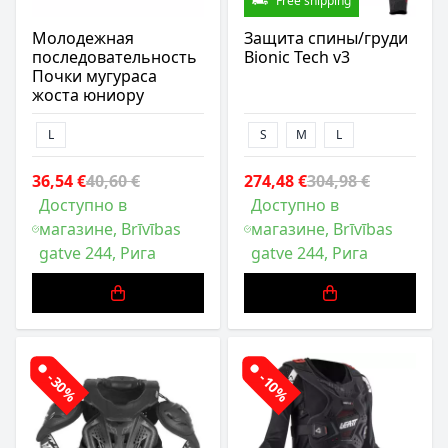
Free shipping
Молодежная
Защита спины/груди
последовательность
Bionic Tech v3
Почки мугураса
жоста юниору
L
S
M
L
36,54 €
40,60 €
274,48 €
304,98 €
Доступно в
Доступно в
магазине, Brīvības
магазине, Brīvības
gatve 244, Рига
gatve 244, Рига
-30%
-10%