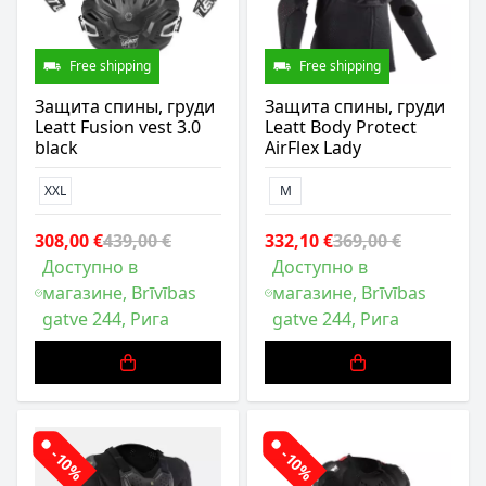
Free shipping
Free shipping
Защита спины, груди
Защита спины, груди
Leatt Fusion vest 3.0
Leatt Body Protect
black
AirFlex Lady
XXL
M
308,00 €
439,00 €
332,10 €
369,00 €
Доступно в
Доступно в
магазине, Brīvības
магазине, Brīvības
gatve 244, Рига
gatve 244, Рига
-10%
-10%