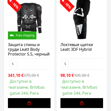
-10%
-10%
Free shipping
Защита спины и
Локтевые щитки
груди Leatt Body
Leatt 3DF Hybrid
Protector 5.5, черный
S
S
341,10 €
379,00 €
98,10 €
109,00 €
Доступно в
Доступно в
магазине, Brīvības
магазине, Brīvības
gatve 244, Рига
gatve 244, Рига