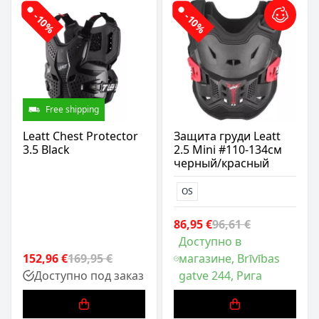
-10%
-10%
Free shipping
Leatt Chest Protector
Защита груди Leatt
3.5 Black
2.5 Mini #110-134см
черный/красный
OS
86,95 €
96,61 €
Доступно в
152,96 €
169,95 €
магазине, Brīvības
Доступно под заказ
gatve 244, Рига