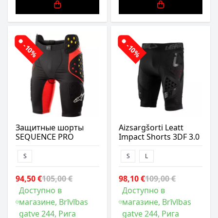
-10%
-10%
Защитные шорты
Aizsargšorti Leatt
SEQUENCE PRO
Impact Shorts 3DF 3.0
S
S
L
94,50 €
105,00 €
98,10 €
109,00 €
Доступно в
Доступно в
магазине, Brīvības
магазине, Brīvības
gatve 244, Рига
gatve 244, Рига