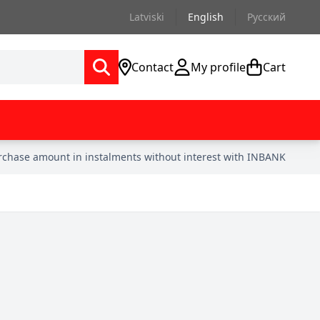
Latviski
English
Русский
Contact
My profile
Cart
urchase amount in instalments without interest with INBANK