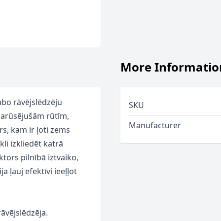
More Informatio
labo rāvējslēdzēju
SKU
 sarūsējušām rūtīm,
Manufacturer
s, kam ir ļoti zems
li izkliedēt katrā
tors pilnībā iztvaiko,
a ļauj efektīvi ieeļļot
rāvējslēdzēja.