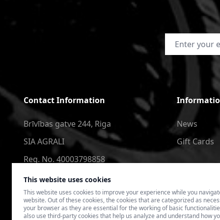
Email Address
Contact Information
Informati
Brīvības gatve 244, Riga
News
SIA AGRALI
Gift Cards
Reg. No. 40003798858
+371 2566 6123
This website uses cookies
This website uses cookies to improve your experience while you navigat
4speedlv@gmail.com
website. Out of these cookies, the cookies that are categorized as nece
your browser as they are essential for the working of basic functionaliti
also use third-party cookies that help us analyze and understand how yo