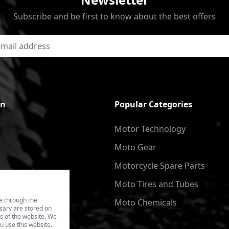
Subscribe and be first to know about the best offers
on
Popular Categories
Motor Technology
Moto Gear
Motorcycle Spare Parts
Moto Tires and Tubes
e through the
Moto Chemicals
ssary are stored on
es of the website. We
u use this website.