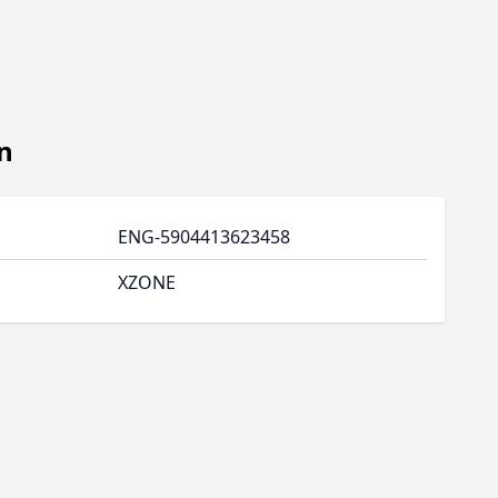
n
ENG-5904413623458
XZONE