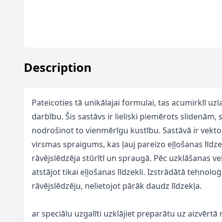
Description
Pateicoties tā unikālajai formulai, tas acumirklī uz
darbību. Šis sastāvs ir lieliski piemērots slidenām,
nodrošinot to vienmērīgu kustību. Sastāvā ir vektor
virsmas spraigums, kas ļauj pareizo eļļošanas līdzek
rāvējslēdzēja stūrītī un spraugā. Pēc uzklāšanas vek
atstājot tikai eļļošanas līdzekli. Izstrādātā tehnoloģij
rāvējslēdzēju, nelietojot pārāk daudz līdzekļa.
ar speciālu uzgalīti uzklājiet preparātu uz aizvērtā 