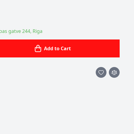
ības gatve 244, Riga
Add to Cart