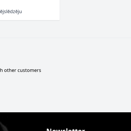
vējslēdzēju
ith other customers
Newsletter