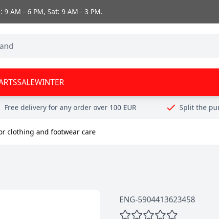
 9 AM - 6 PM, Sat: 9 AM - 3 PM.
ARTS
SALE
WINTER
Free delivery for any order over 100 EUR
Split the p
or clothing and footwear care
ENG-5904413623458