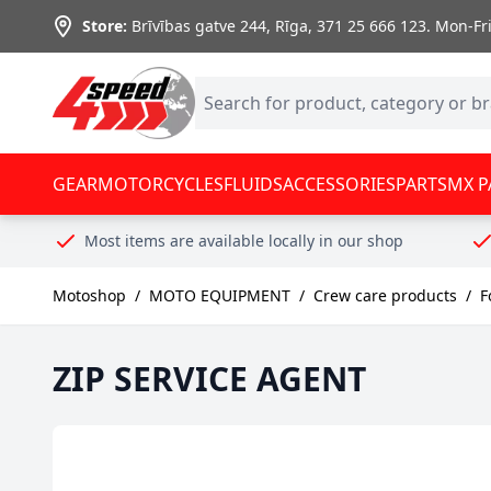
Skip to Content
Store:
Brīvības gatve 244, Rīga
,
371 25 666 123.
Mon-Fri:
GEAR
MOTORCYCLES
FLUIDS
ACCESSORIES
PARTS
MX P
Most items are available locally in our shop
Motoshop
/
MOTO EQUIPMENT
/
Crew care products
/
F
ZIP SERVICE AGENT