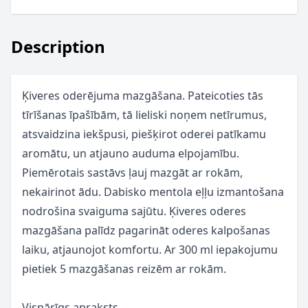
Description
Ķiveres oderējuma mazgāšana. Pateicoties tās
tīrīšanas īpašībām, tā lieliski noņem netīrumus,
atsvaidzina iekšpusi, piešķirot oderei patīkamu
aromātu, un atjauno auduma elpojamību.
Piemērotais sastāvs ļauj mazgāt ar rokām,
nekairinot ādu. Dabisko mentola eļļu izmantošana
nodrošina svaiguma sajūtu. Ķiveres oderes
mazgāšana palīdz pagarināt oderes kalpošanas
laiku, atjaunojot komfortu. Ar 300 ml iepakojumu
pietiek 5 mazgāšanas reizēm ar rokām.
Vispārīgs apraksts