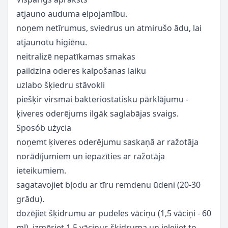
atjauno auduma elpojamību.
noņem netīrumus, sviedrus un atmirušo ādu, lai
atjaunotu higiēnu.
neitralizē nepatīkamas smakas
paildzina oderes kalpošanas laiku
uzlabo šķiedru stāvokli
piešķir virsmai bakteriostatisku pārklājumu -
ķiveres oderējums ilgāk saglabājas svaigs.
Sposób użycia
noņemt ķiveres oderējumu saskaņā ar ražotāja
norādījumiem un iepazīties ar ražotāja
ieteikumiem.
sagatavojiet bļodu ar tīru remdenu ūdeni (20-30
grādu).
dozējiet šķidrumu ar pudeles vāciņu (1,5 vāciņi - 60
ml), izmēriet 1,5 vāciņus šķidruma un ielejiet to