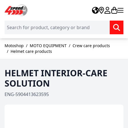
Skip to Content
Motoshop
/
MOTO EQUIPMENT
/
Crew care products
/
Helmet care products
HELMET INTERIOR-CARE
SOLUTION
ENG-5904413623595