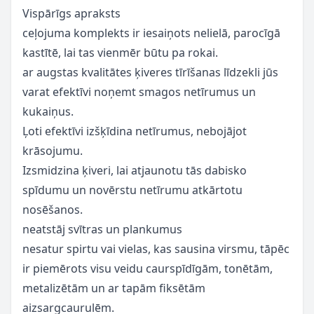
Vispārīgs apraksts
ceļojuma komplekts ir iesaiņots nelielā, parocīgā
kastītē, lai tas vienmēr būtu pa rokai.
ar augstas kvalitātes ķiveres tīrīšanas līdzekli jūs
varat efektīvi noņemt smagos netīrumus un
kukaiņus.
Ļoti efektīvi izšķīdina netīrumus, nebojājot
krāsojumu.
Izsmidzina ķiveri, lai atjaunotu tās dabisko
spīdumu un novērstu netīrumu atkārtotu
nosēšanos.
neatstāj svītras un plankumus
nesatur spirtu vai vielas, kas sausina virsmu, tāpēc
ir piemērots visu veidu caurspīdīgām, tonētām,
metalizētām un ar tapām fiksētām
aizsargcaurulēm.