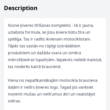
Description
Xzone ķiveres tīrīšanas komplekts - tā ir jauna,
uzlabota formula, lai jūsu ķivere būtu tīra un
spīdīga. Tas ir radīts ikvienam motociklistam.
Tāpēc tas sastāv no rūpīgi izstrādātiem
produktiem un dažāda svara un izmēra
mikrošķiedras lupatiņām. Iepakots nelielā maisiņā,
tas noderēs katrā braucienā.
Viena no nepatīkamākajām motocikla brauciena
daļām ir netīrs ķiveres logs. Tagad jūs varēsiet
noņemt mušas un netīrumus ātri un neatstājot
svītras.