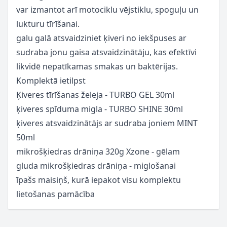
var izmantot arī motociklu vējstiklu, spoguļu un
lukturu tīrīšanai.
galu galā atsvaidziniet ķiveri no iekšpuses ar
sudraba jonu gaisa atsvaidzinātāju, kas efektīvi
likvidē nepatīkamas smakas un baktērijas.
Komplektā ietilpst
Ķiveres tīrīšanas želeja - TURBO GEL 30ml
ķiveres spīduma migla - TURBO SHINE 30ml
ķiveres atsvaidzinātājs ar sudraba joniem MINT
50ml
mikrošķiedras drāniņa 320g Xzone - gēlam
gluda mikrošķiedras drāniņa - miglošanai
īpašs maisiņš, kurā iepakot visu komplektu
lietošanas pamācība