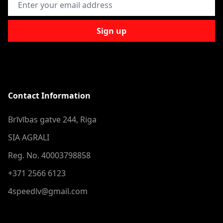
Sign up
Contact Information
Brīvības gatve 244, Riga
SIA AGRALI
Reg. No. 40003798858
+371 2566 6123
4speedlv@gmail.com