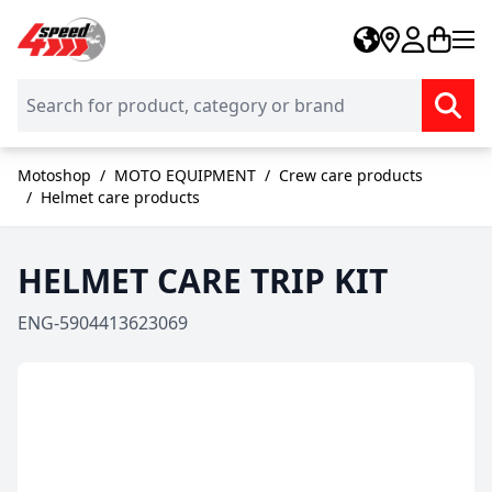
Skip to Content
Motoshop
/
MOTO EQUIPMENT
/
Crew care products
/
Helmet care products
HELMET CARE TRIP KIT
ENG-5904413623069