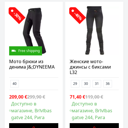
-30%
-40%
Free shipping
Мото брюки из
Женские мото-
денима J&;DYNEEMA
джинсы с биксами
L32
40
29
30
31
36
209,00 €
299,90 €
71,40 €
119,00 €
Доступно в
Доступно в
магазине, Brīvības
магазине, Brīvības
gatve 244, Рига
gatve 244, Рига