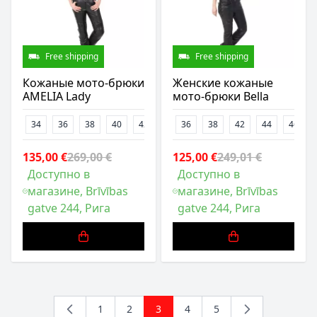
Free shipping
Free shipping
Кожаные мото-брюки
Женские кожаные
AMELIA Lady
мото-брюки Bella
34
36
38
40
42
36
38
42
44
46
135,00 €
269,00 €
125,00 €
249,01 €
Доступно в
Доступно в
магазине, Brīvības
магазине, Brīvības
gatve 244, Рига
gatve 244, Рига
1
2
3
4
5
Страница
Страница
You're currently reading page
Страница
Страница