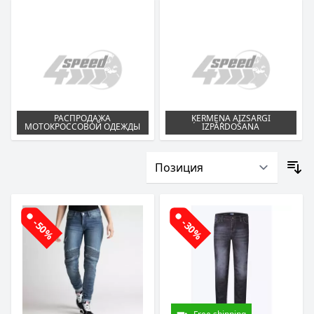
РАСПРОДАЖА
ĶERMEŅA AIZSARGI
МОТОКРОССОВОЙ ОДЕЖДЫ
IZPĀRDOŠANA
-50%
-30%