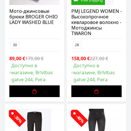
Free shipping
Мото-джинсовые
PMJ LEGEND WOMEN -
брюки BROGER OHIO
Высокопрочное
LADY WASHED BLUE
кевларовое волокно -
Мотоджинсы
TWARON
30
28
89,00 €
179,00 €
158,00 €
227,00 €
Доступно в
Доступно в
магазине, Brīvības
магазине, Brīvības
gatve 244, Рига
gatve 244, Рига
-30%
-40%