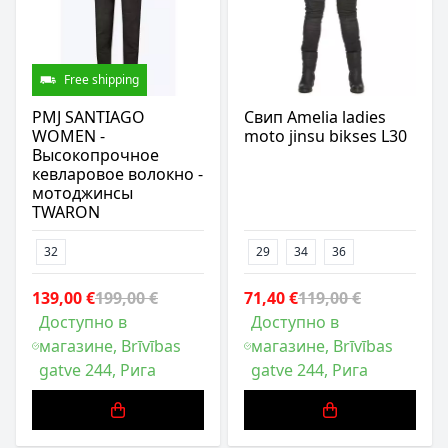
Free shipping
PMJ SANTIAGO
Свип Amelia ladies
WOMEN -
moto jinsu bikses L30
Высокопрочное
кевларовое волокно -
мотоджинсы
TWARON
32
29
34
36
139,00 €
199,00 €
71,40 €
119,00 €
Доступно в
Доступно в
магазине, Brīvības
магазине, Brīvības
gatve 244, Рига
gatve 244, Рига