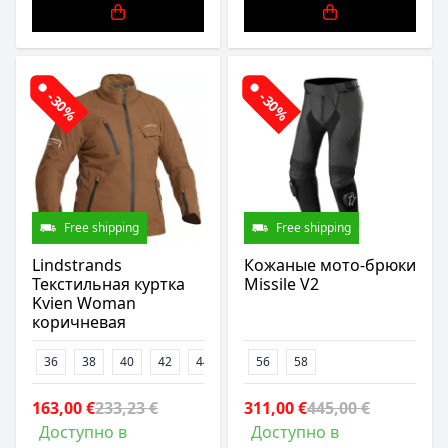
-30%
-30%
Free shipping
Free shipping
Lindstrands
Кожаные мото-брюки
Текстильная куртка
Missile V2
Kvien Woman
коричневая
36
38
40
42
44
46
56
58
163,00 €
233,23 €
311,00 €
445,00 €
Доступно в
Доступно в