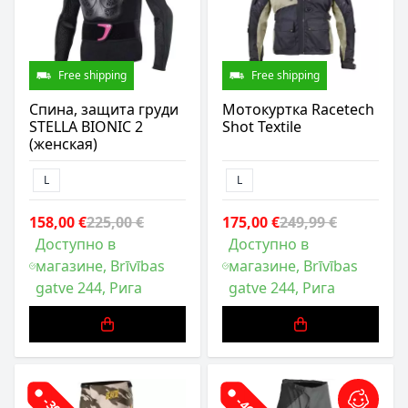
Free shipping
Free shipping
Спина, защита груди
Мотокуртка Racetech
STELLA BIONIC 2
Shot Textile
(женская)
L
L
158,00 €
225,00 €
175,00 €
249,99 €
Доступно в
Доступно в
магазине, Brīvības
магазине, Brīvības
gatve 244, Рига
gatve 244, Рига