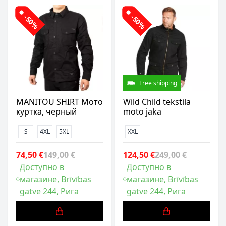
-50%
-50%
Free shipping
MANITOU SHIRT Мото
Wild Child tekstila
куртка, черный
moto jaka
S
4XL
5XL
XXL
74,50 €
149,00 €
124,50 €
249,00 €
Доступно в
Доступно в
магазине, Brīvības
магазине, Brīvības
gatve 244, Рига
gatve 244, Рига