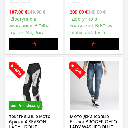
187,00 €
249,90 €
209,00 €
349,90 €
Доступно в
Доступно в
магазине, Brīvības
магазине, Brīvības
gatve 244, Рига
gatve 244, Рига
-40%
-50%
Free shipping
текстильные мото-
Мото-джинсовые
брюки 4 SEASON
брюки BROGER OHIO
LADY H2OUT
LADY WASHED BLUE