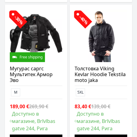
-30%
-40%
Free shipping
Мугурас саргс
Толстовка Viking
Мультитек Армор
Kevlar Hoodie Tekstila
Эво
moto jaka
M
5XL
189,00 €
269,90 €
83,40 €
139,00 €
Доступно в
Доступно в
магазине, Brīvības
магазине, Brīvības
gatve 244, Рига
gatve 244, Рига