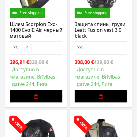
Free shipping
Free shipping
Шлем Scorpion Exo-
Защита спины, груди
1400 Evo II Air, черный
Leatt Fusion vest 3.0
матовый
black
XS
S
XXL
296,91 €
329,90 €
308,00 €
439,00 €
Доступно в
Доступно в
магазине, Brīvības
магазине, Brīvības
gatve 244, Рига
gatve 244, Рига
-30%
-30%