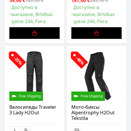
59,00 €
149,00 €
187,00 €
249,90 €
Доступно в
Доступно в
магазине, Brīvības
магазине, Brīvības
gatve 244, Рига
gatve 244, Рига
-25%
-40%
Free shipping
Free shipping
Велосипеды Traveler
Мото-биксы
3 Lady H2Out
Alpentrophy H2Out
Tekstila
L
XL
3XL