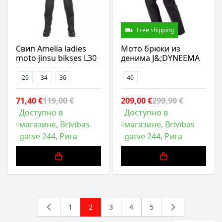
Free shipping
Свип Amelia ladies
Мото брюки из
moto jinsu bikses L30
денима J&;DYNEEMA
29
34
36
40
71,40 €
119,00 €
209,00 €
299,90 €
Доступно в
Доступно в
магазине, Brīvības
магазине, Brīvības
gatve 244, Рига
gatve 244, Рига
1
2
3
4
5
Страница
You're currently reading page
Страница
Страница
Страница