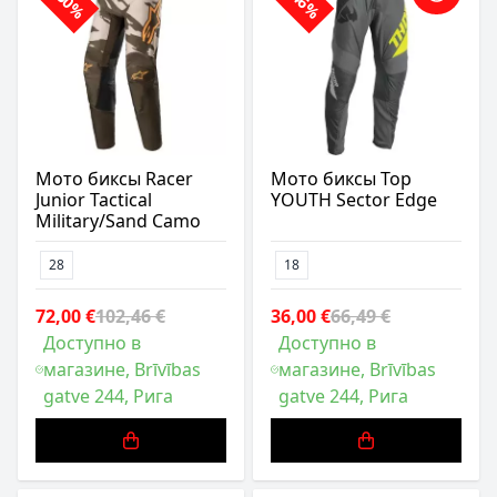
-30%
-46%
Мото биксы Racer
Мото биксы Тор
Junior Tactical
YOUTH Sector Edge
Military/Sand Camo
28
18
72,00 €
102,46 €
36,00 €
66,49 €
Доступно в
Доступно в
магазине, Brīvības
магазине, Brīvības
gatve 244, Рига
gatve 244, Рига