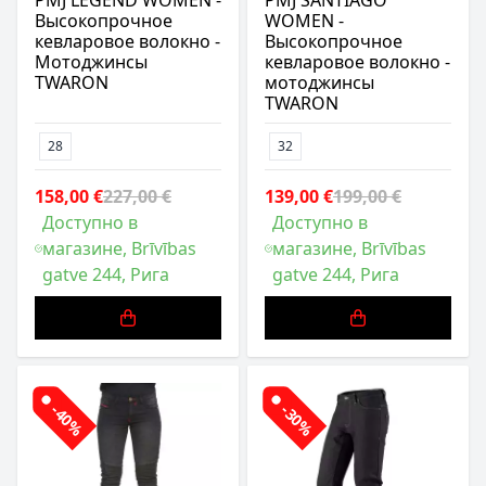
PMJ LEGEND WOMEN -
PMJ SANTIAGO
Высокопрочное
WOMEN -
кевларовое волокно -
Высокопрочное
Мотоджинсы
кевларовое волокно -
TWARON
мотоджинсы
TWARON
28
32
158,00 €
227,00 €
139,00 €
199,00 €
Доступно в
Доступно в
магазине, Brīvības
магазине, Brīvības
gatve 244, Рига
gatve 244, Рига
-40%
-30%