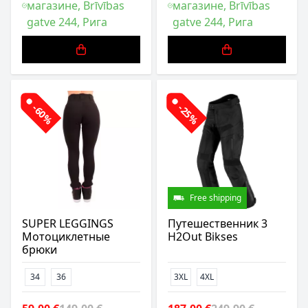
магазине, Brīvības
магазине, Brīvības
gatve 244, Рига
gatve 244, Рига
-60%
-25%
Free shipping
SUPER LEGGINGS
Путешественник 3
Мотоциклетные
H2Out Bikses
брюки
34
36
3XL
4XL