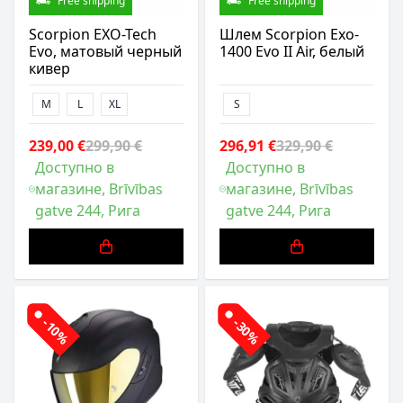
Free shipping
Free shipping
Scorpion EXO-Tech
Шлем Scorpion Exo-
Evo, матовый черный
1400 Evo II Air, белый
кивер
M
L
XL
S
239,00 €
299,90 €
296,91 €
329,90 €
Доступно в
Доступно в
магазине, Brīvības
магазине, Brīvības
gatve 244, Рига
gatve 244, Рига
-10%
-30%