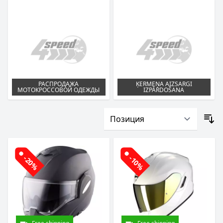
РАСПРОДАЖА
ĶERMEŅA AIZSARGI
МОТОКРОССОВОЙ ОДЕЖДЫ
IZPĀRDOŠANA
-20%
-10%