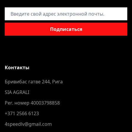
Адрес электронной почты
Подписаться
Контакты
Бривибас гатве 244, Рига
SIA AGRALI
Рег. номер 40003798858
+371 2566 6123
4speedlv@gmail.com