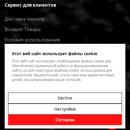
Сервис для клиентов
Доставка заказов
Bозврат Tовара
Условия использования
Политика конфиденциальности
Этот веб-сайт использует файлы cookie
Этот веб-сайт использует необходимые файлы cookie для
обеспечения правильной работы и функционирования
сайта, но для некоторых файлов cookie, используемых для
сохранения предпочтений, статистики или маркетинговых
целей, мы запрашиваем ваше согласие.
Decline
Настройки
© 2026 4SPEED.LV. Visas tiesības aizsargātas.
Interneta
veikala izveide - Magecode
.
Согласен