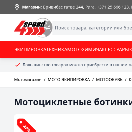
Skip to Content
Магазин:
Бривибас гатве 244, Рига,
+371 25 666 123
.
ЭКИПИРОВКА
ТЕХНИКА
МОТОХИМИЯ
АКСЕССУАРЫ
Большинство товаров можно приобрести в нашем м
Мотомагазин
/
МОТО ЭКИПИРОВКА
/
МОТООБУВЬ
/
К
Мотоциклетные ботинки
-20%