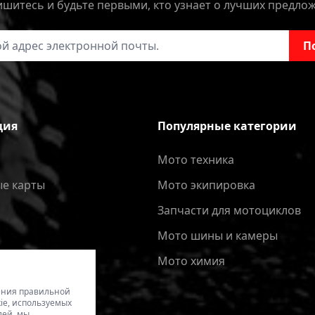
шитесь и будьте первыми, кто узнает о лучших предло
онной почты
П
ция
Популярные категории
Мото техника
е карты
Мото экипировка
Запчасти для мотоциклов
Мото шины и камеры
Мото химия
чения правильной
ie, используемых
лей, мы