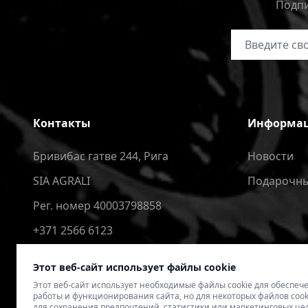
Подпи
Адрес электр
Контакты
Информа
Бривибас гатве 244, Рига
Новости
SIA AGRALI
Подарочны
Рег. номер 40003798858
+371 2566 6123
4speedlv@gmail.com
Этот веб-сайт использует файлы cookie
Этот веб-сайт использует необходимые файлы cookie для обеспе
работы и функционирования сайта, но для некоторых файлов cook
для сохранения предпочтений, статистики или маркетинговых це