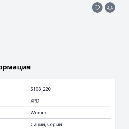
ормация
S108_220
XPD
Women
Синий, Серый