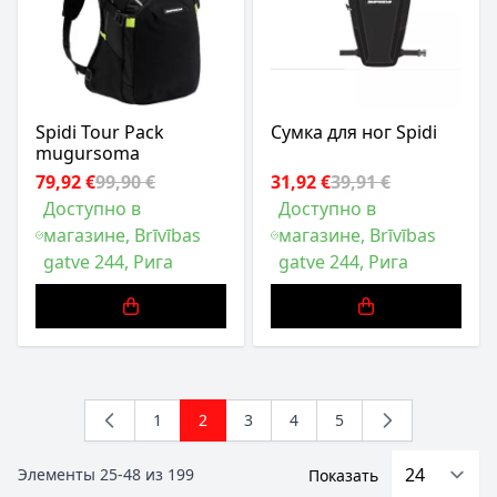
Spidi Tour Pack
Сумка для ног Spidi
mugursoma
79,92 €
99,90 €
31,92 €
39,91 €
Доступно в
Доступно в
магазине, Brīvības
магазине, Brīvības
gatve 244, Рига
gatve 244, Рига
1
2
3
4
5
Страница
You're currently reading page
Страница
Страница
Страница
Элементы
25
-
48
из
199
Показать