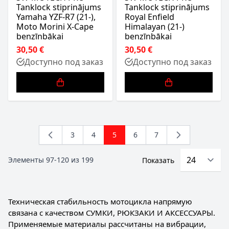
Tanklock stiprinājums
Tanklock stiprinājums
Yamaha YZF-R7 (21-),
Royal Enfield
Moto Morini X-Cape
Himalayan (21-)
benzīnbākai
benzīnbākai
30,50 €
30,50 €
Доступно под заказ
Доступно под заказ
3
4
5
6
7
Страница
Страница
You're currently reading page
Страница
Страница
Элементы
97
-
120
из
199
Показать
Техническая стабильность мотоцикла напрямую
связана с качеством СУМКИ, РЮКЗАКИ И АКСЕССУАРЫ.
Применяемые материалы рассчитаны на вибрации,