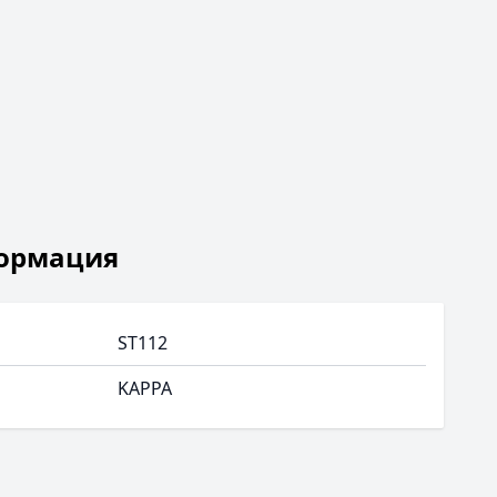
ормация
ST112
KAPPA