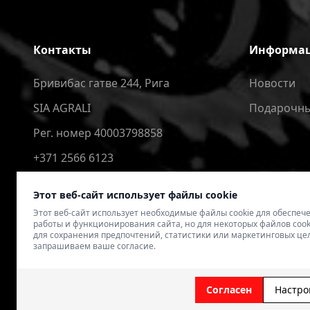
Контакты
Информа
Бривибас гатве 244, Рига
Новости
SIA AGRALI
Подарочны
Рег. номер 40003798858
+371 2566 6123
4speedlv@gmail.com
Этот веб-сайт использует файлы cookie
Этот веб-сайт использует необходимые файлы cookie для обеспе
работы и функционирования сайта, но для некоторых файлов cook
для сохранения предпочтений, статистики или маркетинговых це
запрашиваем ваше согласие.
© 2026 4SPEED.LV. Visas tiesības aizsargātas.
Interneta vei
Согласен
Настро