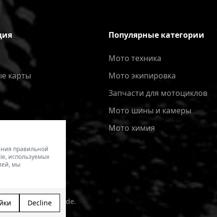
ция
Популярные категории
Мото техника
е карты
Мото экипировка
Запчасти для мотоциклов
Мото шины и камеры
Мото химия
чения правильной
ie, используемых
лей, мы
kala izveide - Magecode
.
йки
Decline