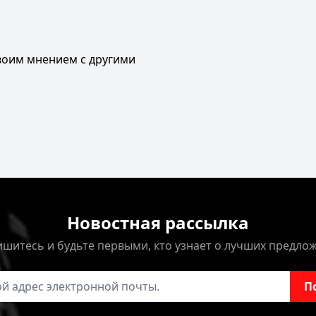
своим мнением с другими
Новостная рассылка
шитесь и будьте первыми, кто узнает о лучших предло
онной почты
П