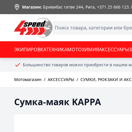
Skip to Content
Магазин:
Бривибас гатве 244, Рига,
+371 25 666 123
.
ЭКИПИРОВКА
ТЕХНИКА
МОТОХИМИЯ
АКСЕССУАРЫ
Большинство товаров можно приобрести в нашем м
Мотомагазин
/
АКСЕССУАРЫ
/
СУМКИ, РЮКЗАКИ И АК
Сумка-маяк KAPPA