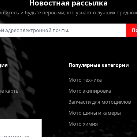
Новостная рассылка
шитесь и будьте первыми, кто узнает о лучших предло
онной почты
П
ция
Популярные категории
Мото техника
е карты
Мото экипировка
Запчасти для мотоциклов
Мото шины и камеры
Мото химия