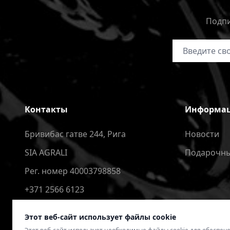
Подпи
Адрес электр
Контакты
Информа
Бривибас гатве 244, Рига
Новости
SIA AGRALI
Подарочны
Рег. номер 40003798858
+371 2566 6123
4speedlv@gmail.com
Этот веб-сайт использует файлы cookie