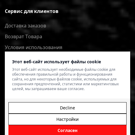
Сервис для клиентов
Доставка заказов
Bозврат Tовара
Условия использования
Политика конфиденциальности
Этот веб-сайт использует файлы cookie
Этот веб-сайт использует необходимые файлы cookie для
обеспечения правильной работы и функционирования
сайта, но для некоторых файлов cookie, используемых для
сохранения предпочтений, статистики или маркетинговых
целей, мы запрашиваем ваше согласие.
Decline
Настройки
© 2026 4SPEED.LV. Visas tiesības aizsargātas.
Interneta
veikala izveide - Magecode
.
Согласен