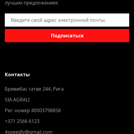
лучших предложениях
Адрес электронной почты
Подписаться
Контакты
Бривибас гатве 244, Рига
SIA AGRALI
Рег. номер 40003798858
+371 2566 6123
4speedlv@gmail.com