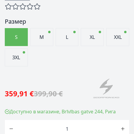
Размер
S
M
L
XL
XXL
3XL
359,91 €
399,90 €
Доступно в магазине, Brīvības gatve 244, Рига
Количество