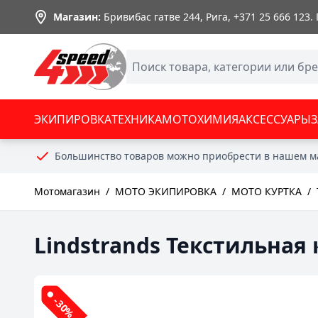
Skip to Content
Магазин:
Бривибас гатве 244, Рига,
+371 25 666 123
.
ЭКИПИРОВКА
ТЕХНИКА
МОТОХИМИЯ
АКСЕССУАРЫ
Большинство товаров можно приобрести в нашем м
Мотомагазин
/
МОТО ЭКИПИРОВКА
/
МОТО КУРТКА
/
Lindstrands Текстильная
-30%