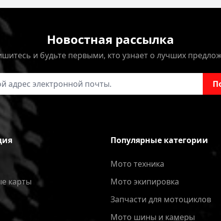
Новостная рассылка
шитесь и будьте первыми, кто узнает о лучших предло
онной почты
П
ция
Популярные категории
Мото техника
е карты
Мото экипировка
Запчасти для мотоциклов
Мото шины и камеры