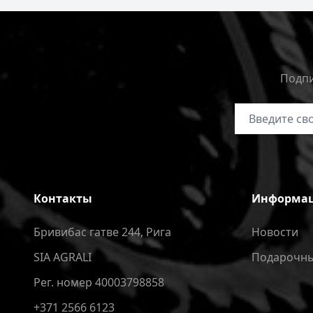
Подпи
Адрес электр
Контакты
Информа
Бривибас гатве 244, Рига
Новости
SIA AGRALI
Подарочны
Рег. номер 40003798858
+371 2566 6123