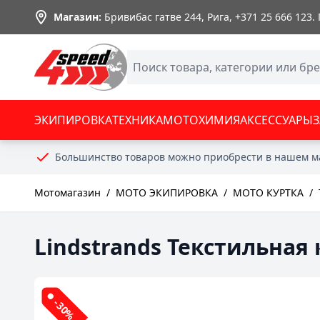
Skip to Content
Магазин:
Бривибас гатве 244, Рига,
+371 25 666 123
.
ЭКИПИРОВКА
ТЕХНИКА
МОТОХИМИЯ
АКСЕССУАРЫ
Большинство товаров можно приобрести в нашем м
Мотомагазин
/
МОТО ЭКИПИРОВКА
/
МОТО КУРТКА
/
Lindstrands Текстильная 
-30%