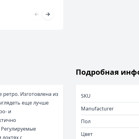
Подробная инф
е ретро. Изготовлена из
SKU
выглядеть еще лучше
Manufacturer
ро- и
ктично
Пол
 Регулируемые
Цвет
 локтях с