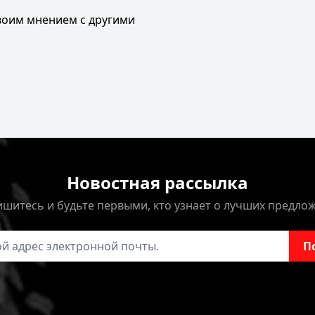
своим мнением с другими
Новостная рассылка
шитесь и будьте первыми, кто узнает о лучших предло
онной почты
П