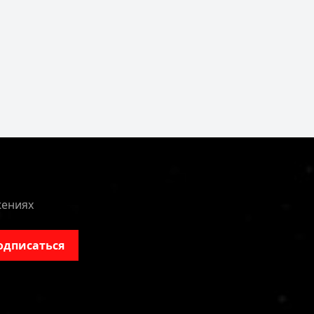
жениях
одписаться