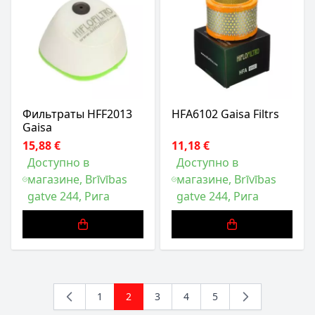
Фильтраты HFF2013
HFA6102 Gaisa Filtrs
Gaisa
15,88 €
11,18 €
Доступно в
Доступно в
магазине, Brīvības
магазине, Brīvības
gatve 244, Рига
gatve 244, Рига
1
2
3
4
5
Страница
You're currently reading page
Страница
Страница
Страница