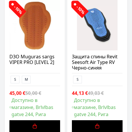
-10%
-10%
D3O Muguras sargs
Защита спины Revit
VIPER PRO [LEVEL 2]
Seesoft Air Type RV
Черно-синяя
S
M
S
45,00 €
50,00 €
44,13 €
49,03 €
Доступно в
Доступно в
магазине, Brīvības
магазине, Brīvības
gatve 244, Рига
gatve 244, Рига