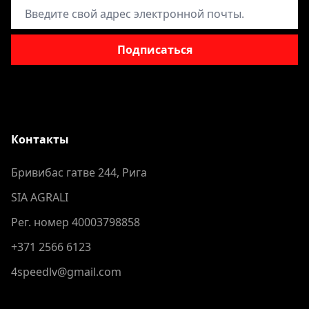
Адрес электронной почты
Подписаться
Контакты
Бривибас гатве 244, Рига
SIA AGRALI
Рег. номер 40003798858
+371 2566 6123
4speedlv@gmail.com