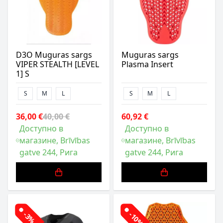
D3O Muguras sargs
Muguras sargs
VIPER STEALTH [LEVEL
Plasma Insert
1] S
S
M
L
S
M
L
36,00 €
40,00 €
60,92 €
Доступно в
Доступно в
магазине, Brīvības
магазине, Brīvības
gatve 244, Рига
gatve 244, Рига
-3%
-10%