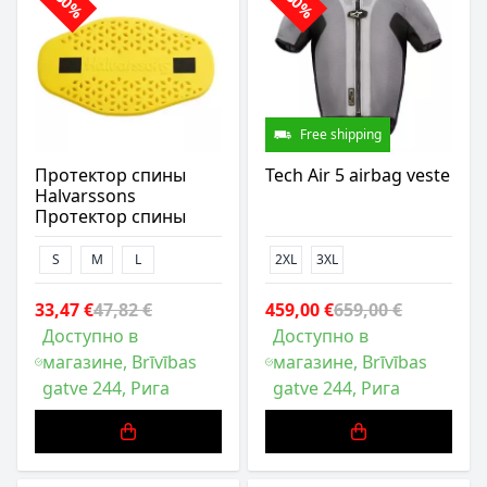
-30%
-30%
Free shipping
Протектор спины
Tech Air 5 airbag veste
Halvarssons
Протектор спины
S
M
L
2XL
3XL
33,47 €
47,82 €
459,00 €
659,00 €
Доступно в
Доступно в
магазине, Brīvības
магазине, Brīvības
gatve 244, Рига
gatve 244, Рига