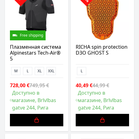
Free shipping
Плазменная система
RICHA spin protection
Alpinestars Tech-Air®
D3O GHOST S
5
M
L
XL
XXL
L
728,00 €
749,95 €
40,49 €
44,99 €
Доступно в
Доступно в
магазине, Brīvības
магазине, Brīvības
gatve 244, Рига
gatve 244, Рига