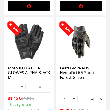
-10%
-10%
Moto ID LEATHER
Leatt Glove ADV
GLOWES ALPHA BLACK
HydraDri 6.5 Short
M
Forest Green
S
M
L
XL
31,45 €
34,94 €
S
M
L
XL
XXL
Доступно в