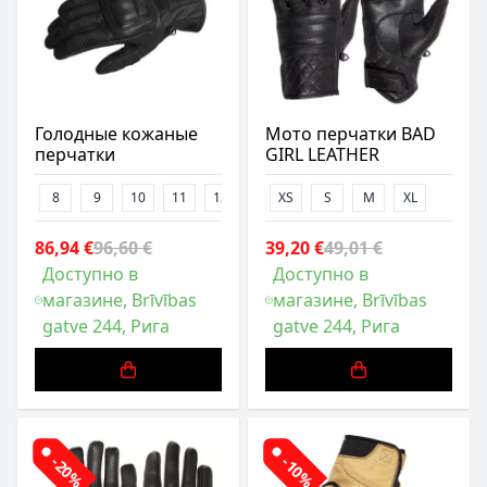
Голодные кожаные
Мото перчатки BAD
перчатки
GIRL LEATHER
8
9
10
11
13
XS
S
M
XL
86,94 €
96,60 €
39,20 €
49,01 €
Доступно в
Доступно в
магазине, Brīvības
магазине, Brīvības
gatve 244, Рига
gatve 244, Рига
-20%
-10%