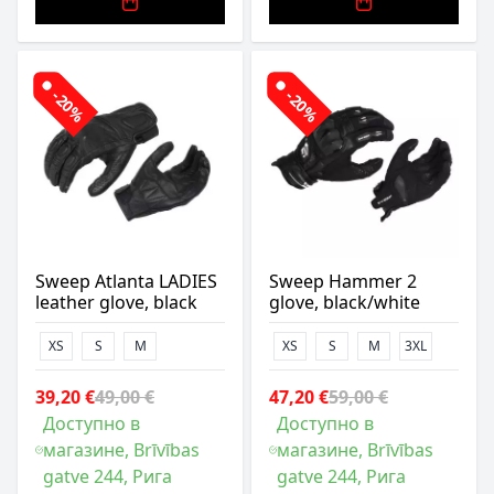
-20%
-20%
Sweep Atlanta LADIES
Sweep Hammer 2
leather glove, black
glove, black/white
XS
S
M
XS
S
M
3XL
39,20 €
49,00 €
47,20 €
59,00 €
Доступно в
Доступно в
магазине, Brīvības
магазине, Brīvības
gatve 244, Рига
gatve 244, Рига