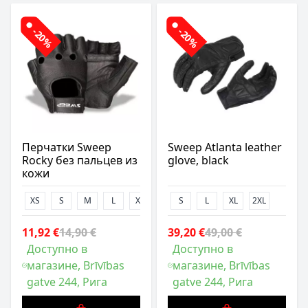
-20%
-20%
Перчатки Sweep
Sweep Atlanta leather
Rocky без пальцев из
glove, black
кожи
XS
S
M
L
XL
2XL
S
3XL
L
4XL
XL
2XL
11,92 €
14,90 €
39,20 €
49,00 €
Доступно в
Доступно в
магазине, Brīvības
магазине, Brīvības
gatve 244, Рига
gatve 244, Рига