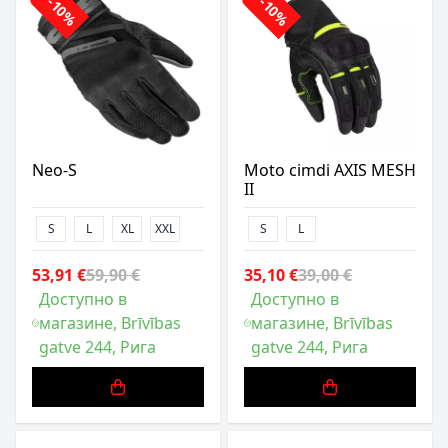
-10%
-10%
Neo-S
Moto cimdi AXIS MESH
II
S
L
XL
XXL
S
L
53,91 €
59,90 €
35,10 €
39,00 €
Доступно в
Доступно в
магазине, Brīvības
магазине, Brīvības
gatve 244, Рига
gatve 244, Рига