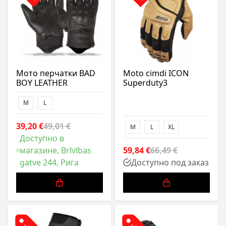
Мото перчатки BAD
Moto cimdi ICON
BOY LEATHER
Superduty3
M
L
39,20 €
49,01 €
M
L
XL
Доступно в
магазине, Brīvības
59,84 €
66,49 €
gatve 244, Рига
Доступно под заказ