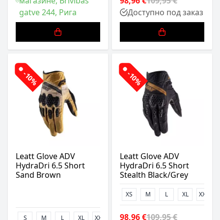
магазине, Brīvības
98,96 €
109,95 €
gatve 244, Рига
Доступно под заказ
-10%
-10%
Leatt Glove ADV
Leatt Glove ADV
HydraDri 6.5 Short
HydraDri 6.5 Short
Sand Brown
Stealth Black/Grey
XS
M
L
XL
XXL
98,96 €
109,95 €
S
M
L
XL
XXL