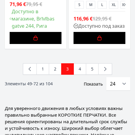
71,96 €
79,95 €
S
M
L
XL
XXL
Доступно в
магазине, Brīvības
116,96 €
129,95 €
gatve 244, Рига
Доступно под заказ
1
2
3
4
5
Страница
Страница
You're currently reading page
Страница
Страница
Элементы
49
-
72
из
104
Показать
Для уверенного движения в любых условиях важны
правильно выбранные КОРОТКИЕ ПЕРЧАТКИ. Все
решения ориентированы на длительный срок службы
и устойчивость к износу. Широкий выбор облегчает
индивидуальную настройку техники. Надёжные