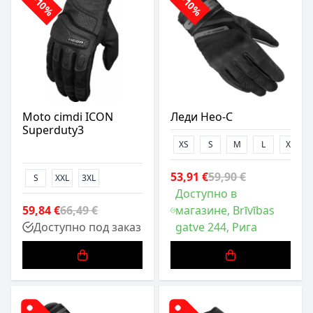
-10%
-10%
Moto cimdi ICON
Леди Нео-С
Superduty3
XS
S
M
L
XL
53,91 €
59,90 €
S
XXL
3XL
Доступно в
59,84 €
66,49 €
магазине, Brīvības
Доступно под заказ
gatve 244, Рига