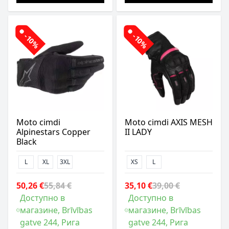
-10%
-10%
Moto cimdi
Moto cimdi AXIS MESH
Alpinestars Copper
II LADY
Black
L
XL
3XL
XS
L
50,26 €
55,84 €
35,10 €
39,00 €
Доступно в
Доступно в
магазине, Brīvības
магазине, Brīvības
gatve 244, Рига
gatve 244, Рига