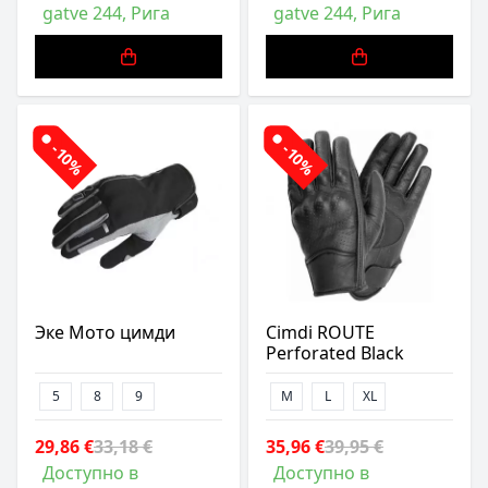
gatve 244, Рига
gatve 244, Рига
-10%
-10%
Эке Мото цимди
Cimdi ROUTE
Perforated Black
5
8
9
M
L
XL
29,86 €
33,18 €
35,96 €
39,95 €
Доступно в
Доступно в