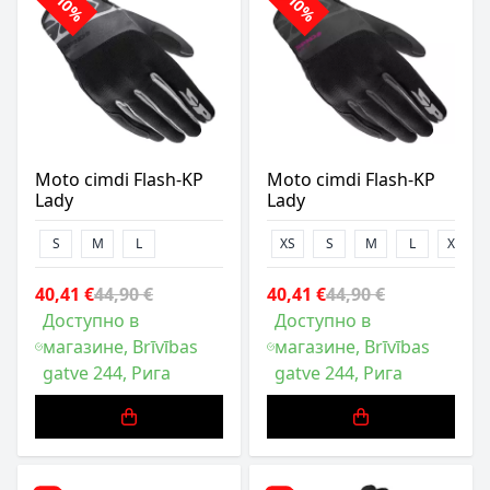
-10%
-10%
Moto cimdi Flash-KP
Moto cimdi Flash-KP
Lady
Lady
S
M
L
XS
S
M
L
XL
40,41 €
44,90 €
40,41 €
44,90 €
Доступно в
Доступно в
магазине, Brīvības
магазине, Brīvības
gatve 244, Рига
gatve 244, Рига