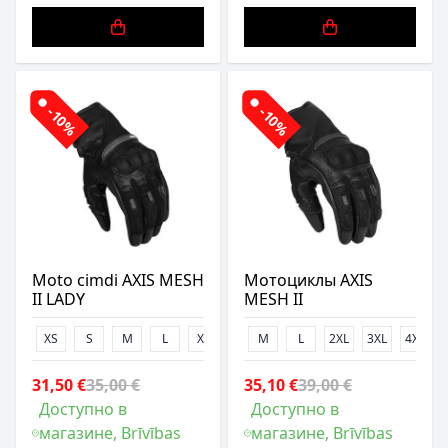
-10%
-10%
Moto cimdi AXIS MESH
Мотоциклы AXIS
II LADY
MESH II
XS
S
M
L
XL
M
L
2XL
3XL
4XL
31,50 €
35,00 €
35,10 €
39,00 €
Доступно в
Доступно в
магазине, Brīvības
магазине, Brīvības