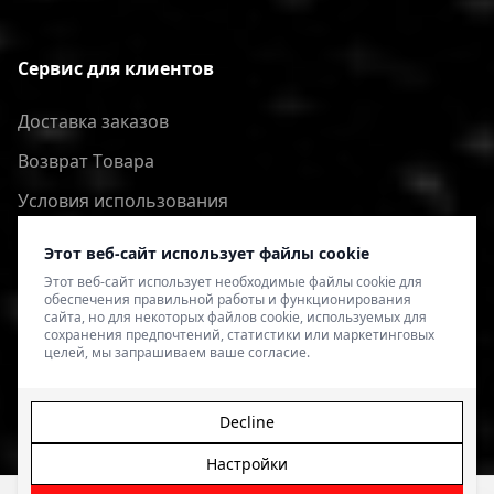
Сервис для клиентов
Доставка заказов
Bозврат Tовара
Условия использования
Политика конфиденциальности
Этот веб-сайт использует файлы cookie
Этот веб-сайт использует необходимые файлы cookie для
обеспечения правильной работы и функционирования
сайта, но для некоторых файлов cookie, используемых для
сохранения предпочтений, статистики или маркетинговых
целей, мы запрашиваем ваше согласие.
Decline
Настройки
© 2026 4SPEED.LV. Visas tiesības aizsargātas.
Interneta
veikala izveide - Magecode
.