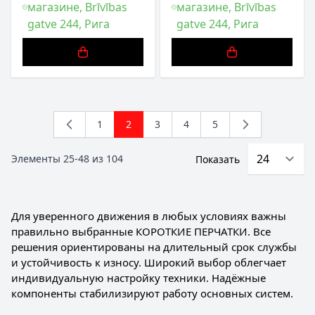
магазине, Brīvības
магазине, Brīvības
gatve 244, Рига
gatve 244, Рига
1
2
3
4
5
Страница
You're currently reading page
Страница
Страница
Страница
Элементы
25
-
48
из
104
Показать
Для уверенного движения в любых условиях важны
правильно выбранные КОРОТКИЕ ПЕРЧАТКИ. Все
решения ориентированы на длительный срок службы
и устойчивость к износу. Широкий выбор облегчает
индивидуальную настройку техники. Надёжные
компоненты стабилизируют работу основных систем.