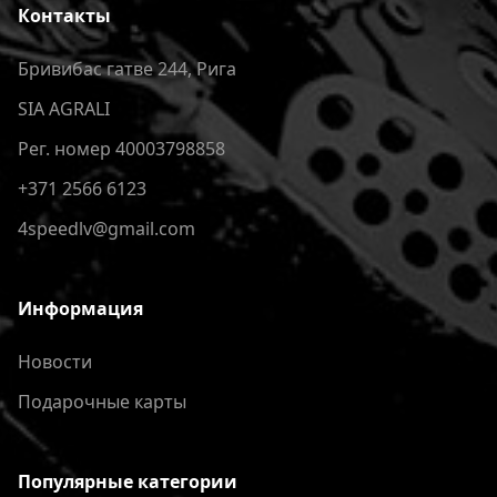
Контакты
Бривибас гатве 244, Рига
SIA AGRALI
Рег. номер 40003798858
+371 2566 6123
4speedlv@gmail.com
Информация
Новости
Подарочные карты
Популярные категории