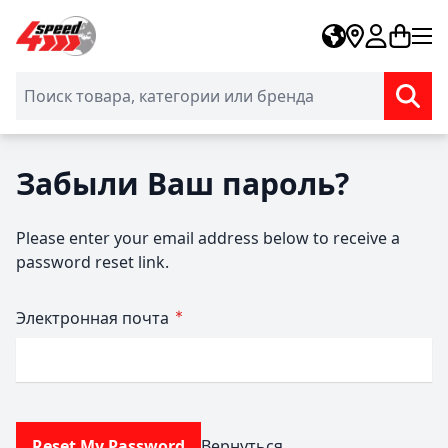
Skip to Content
Забыли Ваш пароль?
Please enter your email address below to receive a
password reset link.
Электронная почта
Reset My Password
Вернуться