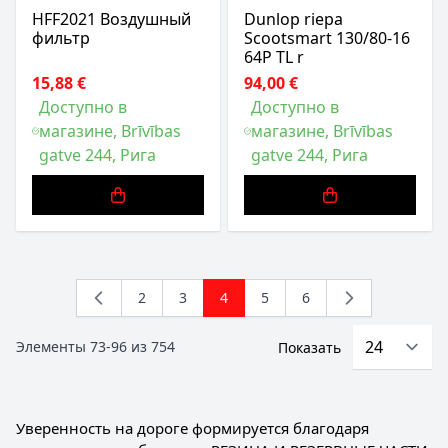
HFF2021 Воздушный
Dunlop riepa
фильтр
Scootsmart 130/80-16
64P TL r
15,88 €
94,00 €
Доступно в
Доступно в
магазине, Brīvības
магазине, Brīvības
gatve 244, Рига
gatve 244, Рига
2
3
4
5
6
Страница
Страница
You're currently reading page
Страница
Страница
Элементы
73
-
96
из
754
Показать
Уверенность на дороге формируется благодаря