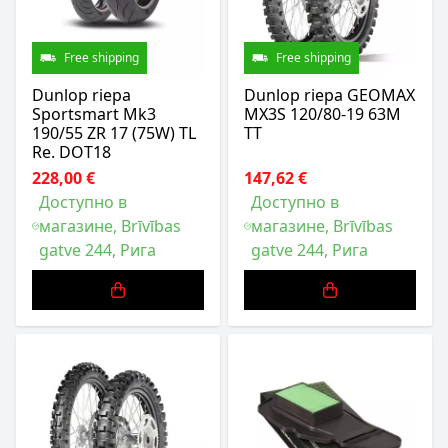
Free shipping
Free shipping
Dunlop riepa
Dunlop riepa GEOMAX
Sportsmart Mk3
MX3S 120/80-19 63M
190/55 ZR 17 (75W) TL
TT
Re. DOT18
228,00 €
147,62 €
Доступно в
Доступно в
магазине, Brīvības
магазине, Brīvības
gatve 244, Рига
gatve 244, Рига