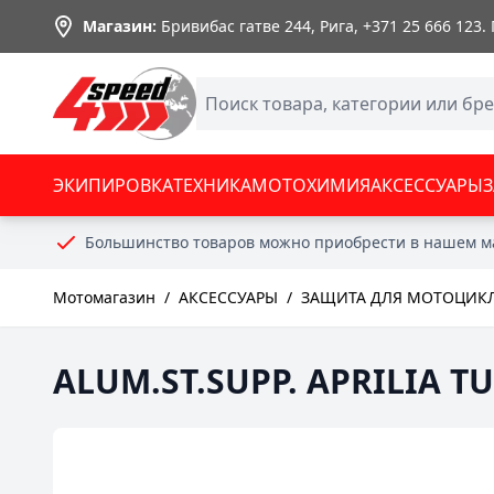
Skip to Content
Магазин:
Бривибас гатве 244, Рига,
+371 25 666 123
.
ЭКИПИРОВКА
ТЕХНИКА
МОТОХИМИЯ
АКСЕССУАРЫ
Большинство товаров можно приобрести в нашем м
Мотомагазин
/
АКСЕССУАРЫ
/
ЗАЩИТА ДЛЯ МОТОЦИКЛ
ALUM.ST.SUPP. APRILIA TU