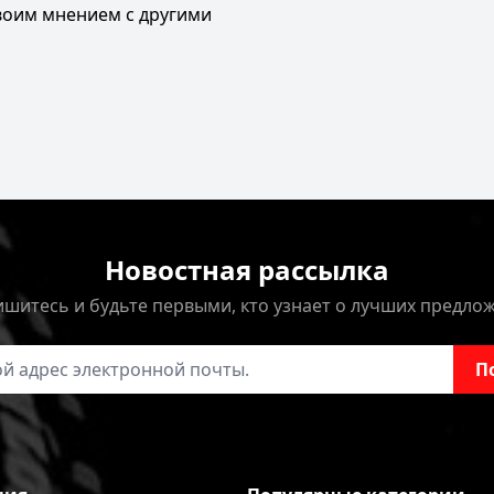
своим мнением с другими
Новостная рассылка
шитесь и будьте первыми, кто узнает о лучших предло
онной почты
П