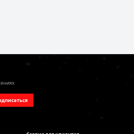
жениях
одписаться