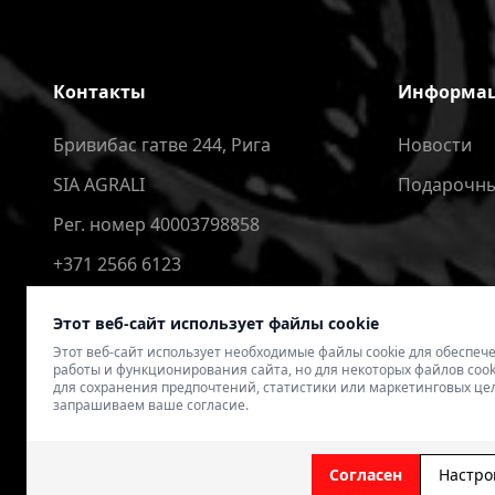
Контакты
Информа
Бривибас гатве 244, Рига
Новости
SIA AGRALI
Подарочны
Рег. номер 40003798858
+371 2566 6123
4speedlv@gmail.com
Этот веб-сайт использует файлы cookie
Этот веб-сайт использует необходимые файлы cookie для обеспе
работы и функционирования сайта, но для некоторых файлов cook
для сохранения предпочтений, статистики или маркетинговых це
запрашиваем ваше согласие.
© 2026 4SPEED.LV. Visas tiesības aizsargātas.
Interneta vei
Согласен
Настро