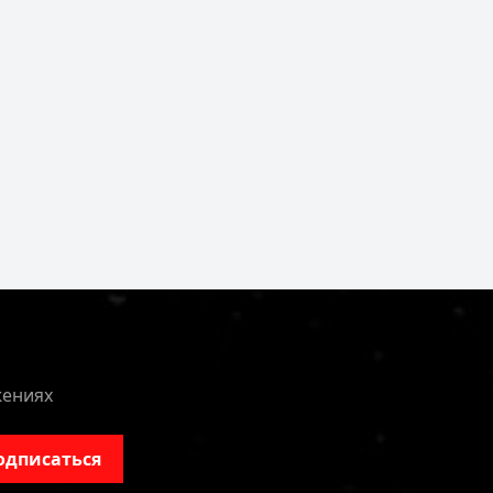
жениях
одписаться