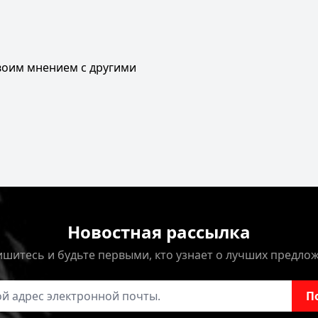
своим мнением с другими
Новостная рассылка
шитесь и будьте первыми, кто узнает о лучших предло
онной почты
П