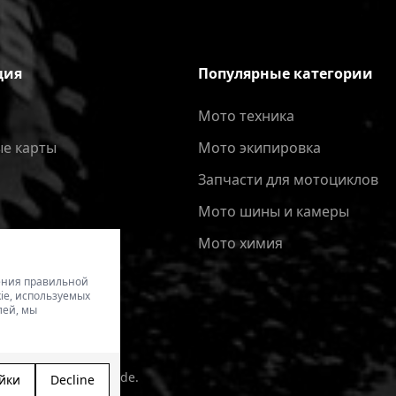
ция
Популярные категории
Мото техника
е карты
Мото экипировка
Запчасти для мотоциклов
Мото шины и камеры
Мото химия
чения правильной
ie, используемых
лей, мы
kala izveide - Magecode
.
йки
Decline