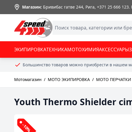
Skip to Content
Магазин:
Бривибас гатве 244, Рига,
+371 25 666 123
.
ЭКИПИРОВКА
ТЕХНИКА
МОТОХИМИЯ
АКСЕССУАРЫ
Большинство товаров можно приобрести в нашем м
Мотомагазин
/
МОТО ЭКИПИРОВКА
/
МОТО ПЕРЧАТКИ
Youth Thermo Shielder ci
-10%