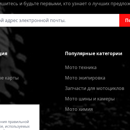
шитесь и будьте первыми, кто узнает о лучших предло
онной почты
П
ция
Популярные категории
Мото техника
е карты
Мото экипировка
Запчасти для мотоциклов
Мото шины и камеры
Мото химия
чения правильной
ie, используемых