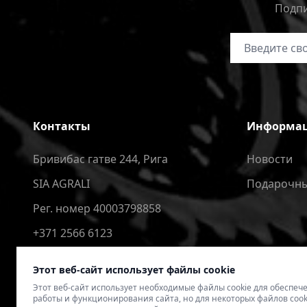
Подпи
Адрес электр
Контакты
Информа
Бривибас гатве 244, Рига
Новости
SIA AGRALI
Подарочны
Рег. номер 40003798858
+371 2566 6123
4speedlv@gmail.com
Этот веб-сайт использует файлы cookie
Этот веб-сайт использует необходимые файлы cookie для обеспе
работы и функционирования сайта, но для некоторых файлов cook