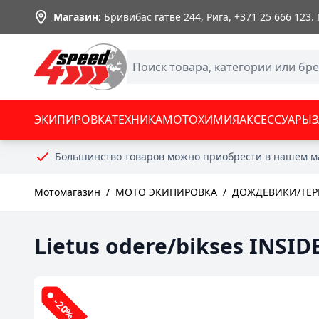
Skip to Content
Магазин:
Бривибас гатве 244, Рига,
+371 25 666 123
.
ЭКИПИРОВКА
ТЕХНИКА
МОТОХИМИЯ
АКСЕССУАРЫ
Большинство товаров можно приобрести в нашем м
Мотомагазин
/
МОТО ЭКИПИРОВКА
/
ДОЖДЕВИКИ/ТЕ
Lietus odere/bikses INSI
-20%