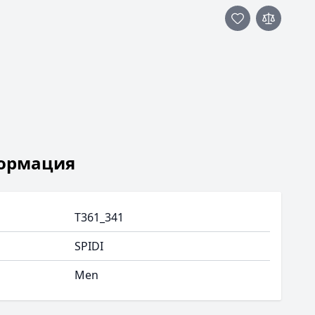
ормация
T361_341
SPIDI
Men