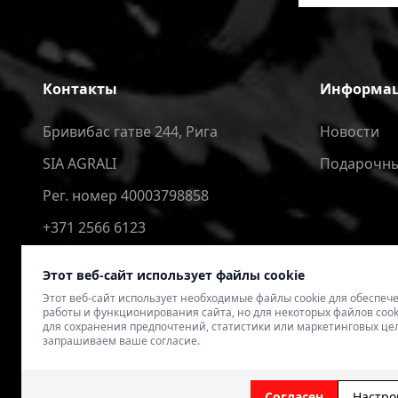
Контакты
Информа
Бривибас гатве 244, Рига
Новости
SIA AGRALI
Подарочны
Рег. номер 40003798858
+371 2566 6123
4speedlv@gmail.com
Этот веб-сайт использует файлы cookie
Этот веб-сайт использует необходимые файлы cookie для обеспе
работы и функционирования сайта, но для некоторых файлов cook
для сохранения предпочтений, статистики или маркетинговых це
запрашиваем ваше согласие.
© 2026 4SPEED.LV. Visas tiesības aizsargātas.
Interneta vei
Согласен
Настро