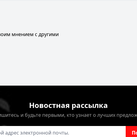
своим мнением с другими
Новостная рассылка
шитесь и будьте первыми, кто узнает о лучших предло
онной почты
П