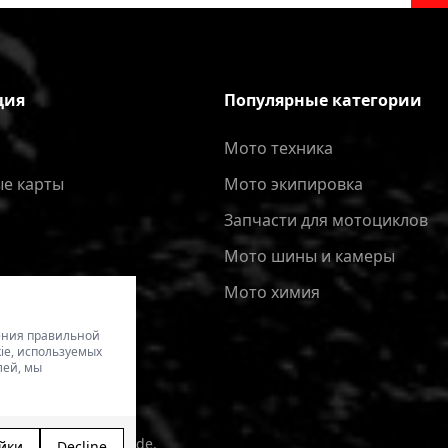
ция
Популярные категории
Мото техника
е карты
Мото экипировка
Запчасти для мотоциклов
Мото шины и камеры
Мото химия
чения правильной
ie, используемых
лей, мы
kala izveide - Magecode
.
йки
Decline