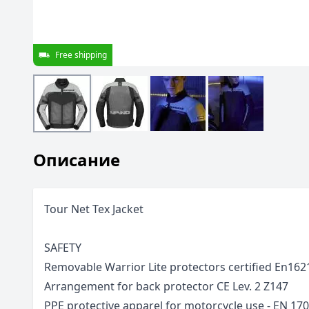
Free shipping
Описание
Tour Net Tex Jacket
SAFETY
Removable Warrior Lite protectors certified En1621
Arrangement for back protector CE Lev. 2 Z147
PPE protective apparel for motorcycle use - EN 170