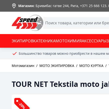
Skip to Content
Магазин:
Бривибас гатве 244, Рига,
+371 25 666 123
.
ЭКИПИРОВКА
ТЕХНИКА
МОТОХИМИЯ
АКСЕССУАРЫ
Большинство товаров можно приобрести в нашем м
Мотомагазин
/
МОТО ЭКИПИРОВКА
/
МОТО КУРТКА
/
TOUR NET Tekstila moto ja
-20%