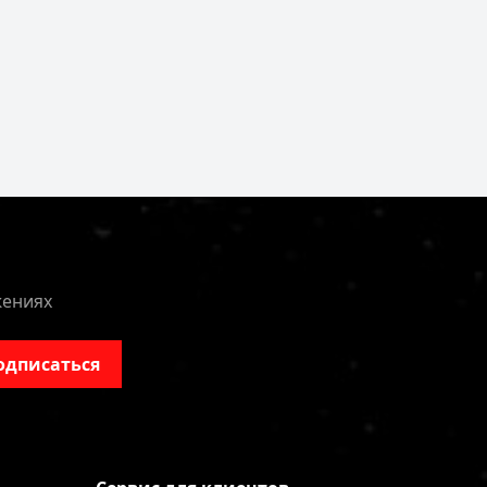
жениях
одписаться