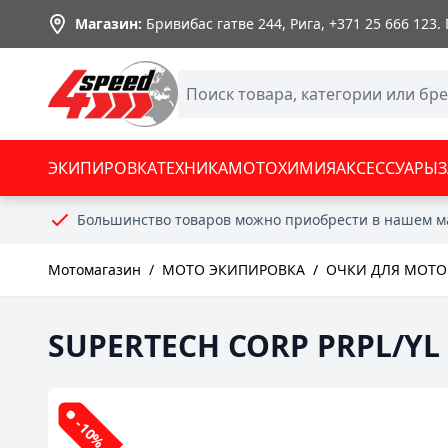
Skip to Content
Магазин:
Бривибас гатве 244, Рига,
+371 25 666 123
.
ЭКИПИРОВКА
ТЕХНИКА
МОТОХИМИЯ
АКСЕССУАРЫ
Большинство товаров можно приобрести в нашем м
Мотомагазин
/
МОТО ЭКИПИРОВКА
/
ОЧКИ ДЛЯ МОТО
SUPERTECH CORP PRPL/YL 
-10%