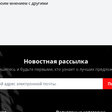
своим мнением с другими
Новостная рассылка
шитесь и будьте первыми, кто узнает о лучших предло
онной почты
П