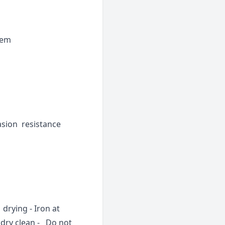
tem
asion resistance
drying - Iron at
 dry clean - Do not