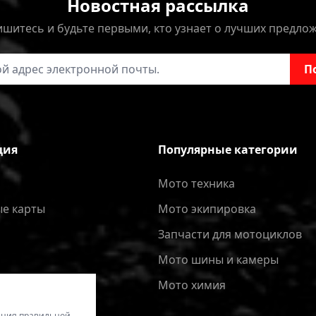
Новостная рассылка
шитесь и будьте первыми, кто узнает о лучших предло
онной почты
П
ция
Популярные категории
Мото техника
е карты
Мото экипировка
Запчасти для мотоциклов
Мото шины и камеры
Мото химия
чения правильной