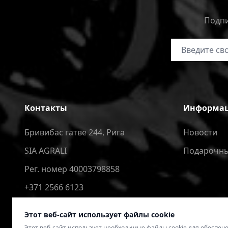
Подпи
Адрес электр
Контакты
Информа
Бривибас гатве 244, Рига
Новости
SIA AGRALI
Подарочны
Рег. номер 40003798858
+371 2566 6123
4speedlv@gmail.com
Этот веб-сайт использует файлы cookie
Этот веб-сайт использует необходимые файлы cookie для обеспе