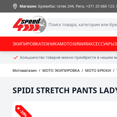
Skip to Content
Магазин:
Бривибас гатве 244, Рига,
+371 25 666 123
.
ЭКИПИРОВКА
ТЕХНИКА
МОТОХИМИЯ
АКСЕССУАРЫ
Большинство товаров можно приобрести в нашем м
Мотомагазин
/
МОТО ЭКИПИРОВКА
/
МОТО БРЮКИ
/
SPIDI STRETCH PANTS LADY
-20%