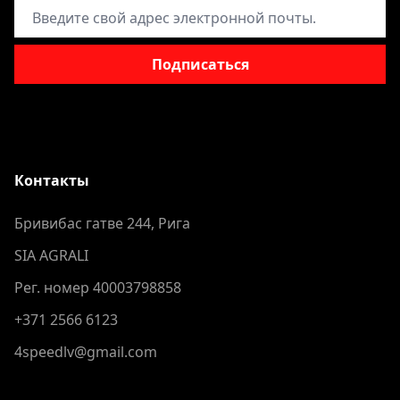
Адрес электронной почты
Подписаться
Контакты
Бривибас гатве 244, Рига
SIA AGRALI
Рег. номер 40003798858
+371 2566 6123
4speedlv@gmail.com