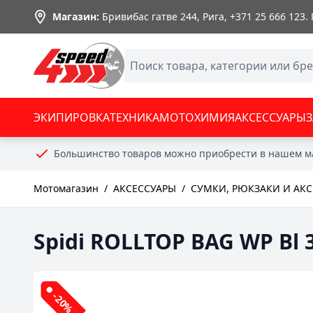
Skip to Content
Магазин:
Бривибас гатве 244, Рига,
+371 25 666 123
.
ЭКИПИРОВКА
ТЕХНИКА
МОТОХИМИЯ
АКСЕССУАРЫ
Большинство товаров можно приобрести в нашем м
Мотомагазин
/
АКСЕССУАРЫ
/
СУМКИ, РЮКЗАКИ И АК
Spidi ROLLTOP BAG WP Bl 
-20%