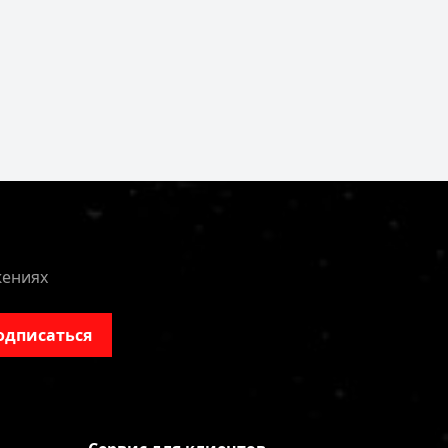
жениях
одписаться