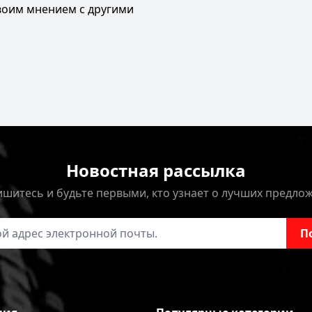
своим мнением с другими
Новостная рассылка
шитесь и будьте первыми, кто узнает о лучших предло
онной почты
П