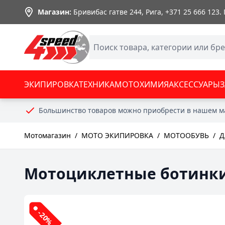
Skip to Content
Магазин:
Бривибас гатве 244, Рига,
+371 25 666 123
.
ЭКИПИРОВКА
ТЕХНИКА
МОТОХИМИЯ
АКСЕССУАРЫ
Большинство товаров можно приобрести в нашем м
Мотомагазин
/
МОТО ЭКИПИРОВКА
/
МОТООБУВЬ
/
Д
Мотоциклетные ботинки
-20%