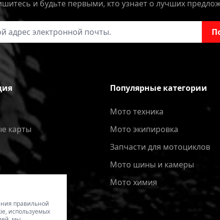
шитесь и будьте первыми, кто узнает о лучших предло
онной почты
П
ция
Популярные категории
Мото техника
е карты
Мото экипировка
Запчасти для мотоциклов
Мото шины и камеры
Мото химия
чения правильной
ie, используемых
лей, мы