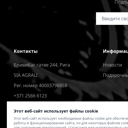
Подпи
Адрес электр
Контакты
Информа
Бривибас гатве 244, Рига
Новости
SIA AGRALI
Подарочны
Рег. номер 40003798858
+371 2566 6123
4speedlv@gmail.com
Этот веб-сайт использует файлы cookie
Этот веб-сайт использует необходимые файлы cookie для обеспе
работы и функционирования сайта, но для некоторых файлов cook
для сохранения предпочтений, статистики или маркетинговых це