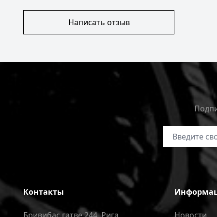
Написать отзыв
Подпи
Адрес электр
Контакты
Информа
Бривибас гатве 244, Рига
Новости