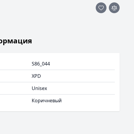
ормация
S86_044
XPD
Unisex
Коричневый