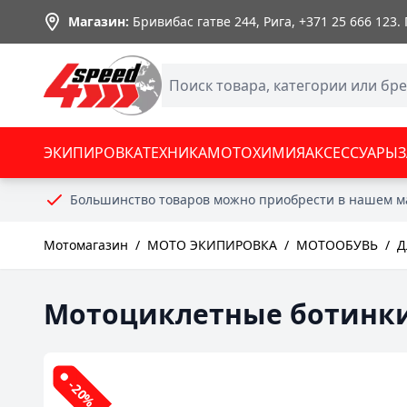
Skip to Content
Магазин:
Бривибас гатве 244, Рига,
+371 25 666 123
.
ЭКИПИРОВКА
ТЕХНИКА
МОТОХИМИЯ
АКСЕССУАРЫ
Большинство товаров можно приобрести в нашем м
Мотомагазин
/
МОТО ЭКИПИРОВКА
/
МОТООБУВЬ
/
Д
Мотоциклетные ботинки 
-20%