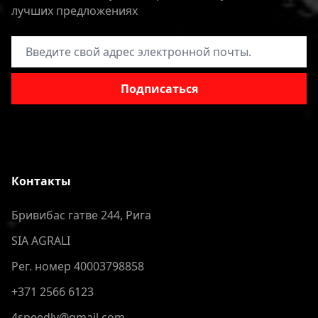
лучших предложениях
Адрес электронной почты
Подписаться
Контакты
Бривибас гатве 244, Рига
SIA AGRALI
Рег. номер 40003798858
+371 2566 6123
4speedlv@gmail.com