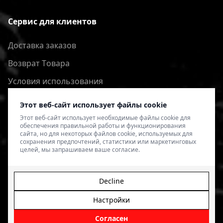
Сервис для клиентов
Доставка заказов
Bозврат Tовара
Условия использования
Политика конфиденциальности
Этот веб-сайт использует файлы cookie
Этот веб-сайт использует необходимые файлы cookie для
обеспечения правильной работы и функционирования
сайта, но для некоторых файлов cookie, используемых для
сохранения предпочтений, статистики или маркетинговых
целей, мы запрашиваем ваше согласие.
Decline
Настройки
© 2026 4SPEED.LV. Visas tiesības aizsargātas.
Interneta
veikala izveide - Magecode
.
Согласен