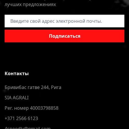
лучших предложениях
Адрес электронной почты
Подписаться
Контакты
Бривибас гатве 244, Рига
SIA AGRALI
Рег. номер 40003798858
+371 2566 6123
4speedlv@gmail.com