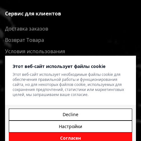
Сервис для клиентов
Доставка заказов
Bозврат Tовара
Условия использования
Политика конфиденциальности
Этот веб-сайт использует файлы cookie
Этот веб-сайт использует необходимые файлы cookie для
обеспечения правильной работы и функционирования
сайта, но для некоторых файлов cookie, используемых для
сохранения предпочтений, статистики или маркетинговых
целей, мы запрашиваем ваше согласие.
Decline
Настройки
© 2026 4SPEED.LV. Visas tiesības aizsargātas.
Interneta
veikala izveide - Magecode
.
Согласен