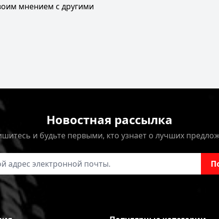
своим мнением с другими
Новостная рассылка
шитесь и будьте первыми, кто узнает о лучших предло
онной почты
П