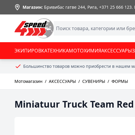
Skip to Content
Магазин:
Бривибас гатве 244, Рига,
+371 25 666 123
.
ЭКИПИРОВКА
ТЕХНИКА
МОТОХИМИЯ
АКСЕССУАРЫ
Большинство товаров можно приобрести в нашем м
Мотомагазин
/
АКСЕССУАРЫ
/
СУВЕНИРЫ
/
ФОРМЫ
Miniatuur Truck Team Red 