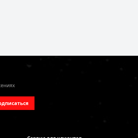
жениях
одписаться