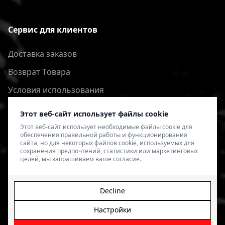
Сервис для клиентов
Доставка заказов
Bозврат Tовара
Условия использования
Политика конфиденциальности
Этот веб-сайт использует файлы cookie
Этот веб-сайт использует необходимые файлы cookie для
обеспечения правильной работы и функционирования
сайта, но для некоторых файлов cookie, используемых для
сохранения предпочтений, статистики или маркетинговых
целей, мы запрашиваем ваше согласие.
Decline
Настройки
© 2026 4SPEED.LV. Visas tiesības aizsargātas.
Interneta
veikala izveide - Magecode
.