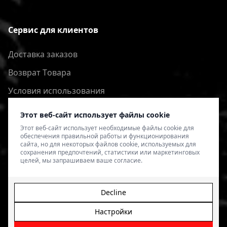
Сервис для клиентов
Доставка заказов
Bозврат Tовара
Условия использования
Политика конфиденциальности
Этот веб-сайт использует файлы cookie
Этот веб-сайт использует необходимые файлы cookie для
обеспечения правильной работы и функционирования
сайта, но для некоторых файлов cookie, используемых для
сохранения предпочтений, статистики или маркетинговых
целей, мы запрашиваем ваше согласие.
Decline
Настройки
© 2026 4SPEED.LV. Visas tiesības aizsargātas.
Interneta
veikala izveide - Magecode
.