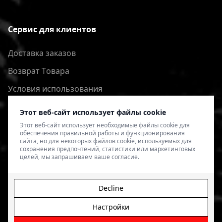
Сервис для клиентов
Доставка заказов
Bозврат Tовара
Условия использования
Политика конфиденциальности
Этот веб-сайт использует файлы cookie
Этот веб-сайт использует необходимые файлы cookie для
обеспечения правильной работы и функционирования
сайта, но для некоторых файлов cookie, используемых для
сохранения предпочтений, статистики или маркетинговых
целей, мы запрашиваем ваше согласие.
Decline
Настройки
© 2026 4SPEED.LV. Visas tiesības aizsargātas.
Interneta
veikala izveide - Magecode
.