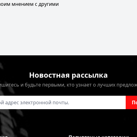
своим мнением с другими
Новостная рассылка
шитесь и будьте первыми, кто узнает о лучших предло
онной почты
П