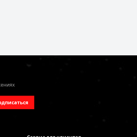
жениях
одписаться