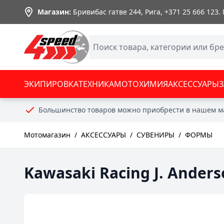
Skip to Content
Магазин:
Бривибас гатве 244, Рига,
+371 25 666 123
.
ЭКИПИРОВКА
ТЕХНИКА
МОТОХИМИЯ
АКСЕССУАРЫ
Большинство товаров можно приобрести в нашем м
Мотомагазин
/
АКСЕССУАРЫ
/
СУВЕНИРЫ
/
ФОРМЫ
Kawasaki Racing J. Anderso