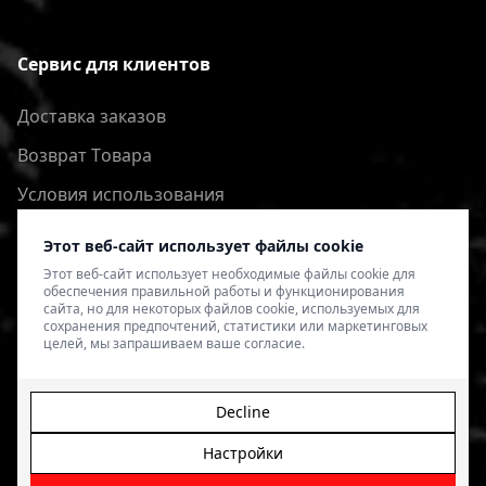
Сервис для клиентов
Доставка заказов
Bозврат Tовара
Условия использования
Политика конфиденциальности
Этот веб-сайт использует файлы cookie
Этот веб-сайт использует необходимые файлы cookie для
обеспечения правильной работы и функционирования
сайта, но для некоторых файлов cookie, используемых для
сохранения предпочтений, статистики или маркетинговых
целей, мы запрашиваем ваше согласие.
Decline
Настройки
© 2026 4SPEED.LV. Visas tiesības aizsargātas.
Interneta
veikala izveide - Magecode
.