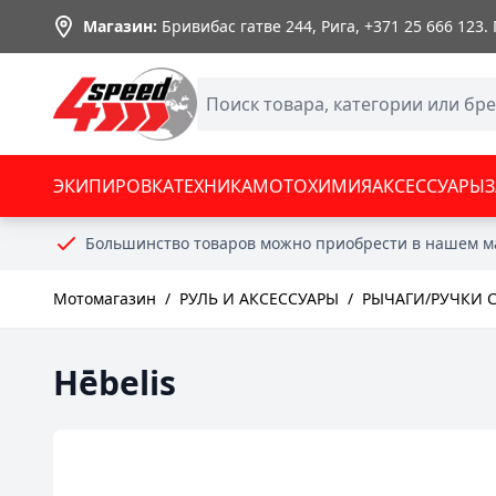
Skip to Content
Магазин:
Бривибас гатве 244, Рига,
+371 25 666 123
.
ЭКИПИРОВКА
ТЕХНИКА
МОТОХИМИЯ
АКСЕССУАРЫ
Большинство товаров можно приобрести в нашем м
Мотомагазин
/
РУЛЬ И АКСЕССУАРЫ
/
РЫЧАГИ/РУЧКИ 
Hēbelis