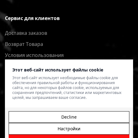
Сервис для клиентов
Доставка заказов
Bозврат Tовара
Условия использования
Политика конфиденциальности
Этот веб-сайт использует файлы cookie
Этот веб-сайт использует необходимые файлы cookie для
обеспечения правильной работы и функционирования
сайта, но для некоторых файлов cookie, используемых для
сохранения предпочтений, статистики или маркетинговых
целей, мы запрашиваем ваше согласие.
Decline
Настройки
© 2026 4SPEED.LV. Visas tiesības aizsargātas.
Interneta
veikala izveide - Magecode
.