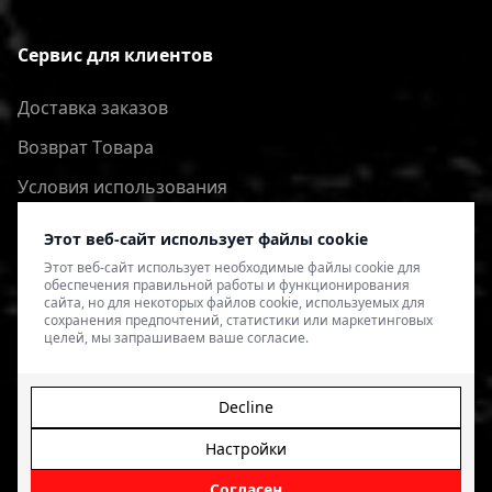
Сервис для клиентов
Доставка заказов
Bозврат Tовара
Условия использования
Политика конфиденциальности
Этот веб-сайт использует файлы cookie
Этот веб-сайт использует необходимые файлы cookie для
обеспечения правильной работы и функционирования
сайта, но для некоторых файлов cookie, используемых для
сохранения предпочтений, статистики или маркетинговых
целей, мы запрашиваем ваше согласие.
Decline
Настройки
© 2026 4SPEED.LV. Visas tiesības aizsargātas.
Interneta
veikala izveide - Magecode
.
Согласен