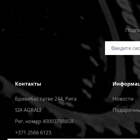
Подпи
Адрес электр
Контакты
Информа
Бривибас гатве 244, Рига
Новости
SIA AGRALI
Подарочны
Рег. номер 40003798858
+371 2566 6123