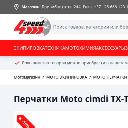
Skip to Content
Магазин:
Бривибас гатве 244, Рига,
+371 25 666 123
.
ЭКИПИРОВКА
ТЕХНИКА
МОТОХИМИЯ
АКСЕССУАРЫ
Большинство товаров можно приобрести в нашем м
Мотомагазин
/
МОТО ЭКИПИРОВКА
/
МОТО ПЕРЧАТКИ
Перчатки Moto cimdi TX-
-10%