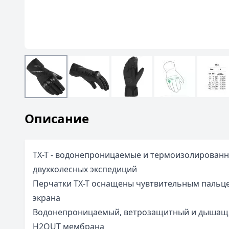
Описание
TX-T - водонепроницаемые и термоизолированн
двухколесных экспедиций
Перчатки TX-T оснащены чувтвительным пальце
экрана
Водонепроницаемый, ветрозащитный и дышащ
H2OUT мембрана